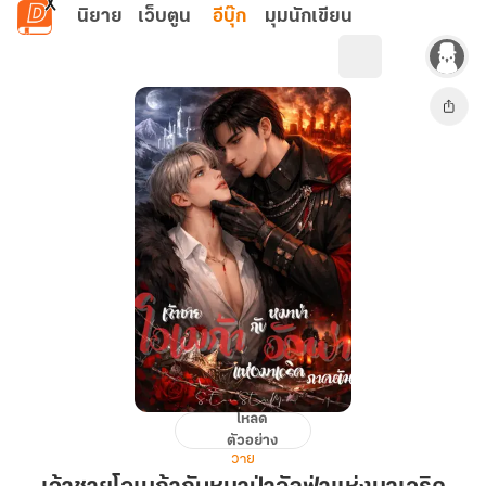
ข้ามไปยังเนื้อหาหลัก
นิยาย
เว็บตูน
อีบุ๊ก
มุมนักเขียน
โหลด
เจ้า
ตัวอย่าง
ชาย
วาย
โอ