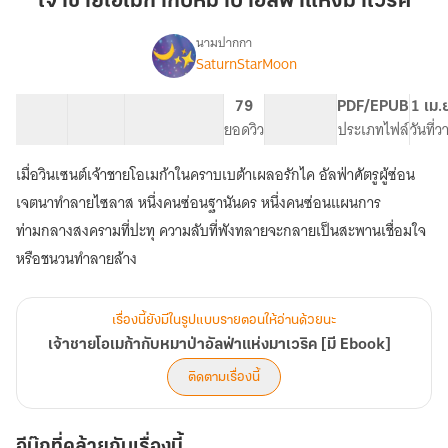
เจ้าชายโอเมก้ากับหมาป่าอัลฟ่าแห่งมาเวริค
เม
ก้า
นามปากกา
SaturnStarMoon
เรื่อง
กับ
เจ้า
หมา
ชาย
15 ตอน
30.92K
132
79
PG ทั่วไป
PDF/EPUB
1 เม.
ป่า
โอ
สารบัญ
จำนวนคำ
จำนวนหน้า (A5)
ยอดวิว
ระดับเนื้อหา
ประเภทไฟล์
วันที่
อัลฟ่า
เม
ก้า
แห่ง
เมื่อวินเซนต์เจ้าชายโอเมก้าในคราบเบต้าเผลอรักไค อัลฟ่าศัตรูผู้ซ่อน
กับ
มา
หมา
เจตนาทำลายไซลาส หนึ่งคนซ่อนฐานันดร หนึ่งคนซ่อนแผนการ
เวริ
ป่า
ท่ามกลางสงครามที่ปะทุ ความลับที่พังทลายจะกลายเป็นสะพานเชื่อมใจ
ค
อัลฟ่า
หรือชนวนทำลายล้าง
แห่ง
มา
เวริ
ค
เรื่องนี้ยังมีในรูปแบบรายตอนให้อ่านด้วยนะ
[มี
เจ้าชายโอเมก้ากับหมาป่าอัลฟ่าแห่งมาเวริค [มี Ebook]
Ebook]
ติดตามเรื่องนี้
อีบุ๊กที่คล้ายกับเรื่องนี้