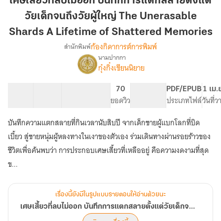
เศษเสี้ยวที่ลบไม่ออก บันทึกการแตกสลายตั้งแต่
ลบ
วัยเด็กจนถึงวัยผู้ใหญ่ The Unerasable
ไม่
ออก
Shards A Lifetime of Shattered Memories
บันทึก
ก้องกิดาการต์การพิมพ์
สำนักพิมพ์
การ
นามปากกา
เรื่อง
แตก
กุ๋งกิ๋งเขียนนิยาย
เศษ
สลาย
เสี้ยว
ที่
31 ตอน
33.42K
ตั้งแต่
124
70
PG ทั่วไป
PDF/EPUB
1 เม.
ลบ
สารบัญ
จำนวนคำ
จำนวนหน้า (A5)
ยอดวิว
ระดับเนื้อหา
ประเภทไฟล์
วันที่
วัย
ไม่
เด็ก
ออก
บันทึกความแตกสลายที่กินเวลานับสิบปี จากเด็กชายผู้แบกโลกที่บิด
จนถึง
บันทึก
เบี้ยว สู่ชายหนุ่มผู้หลงทางในเงาของตัวเอง ร่วมเดินทางผ่านรอยร้าวของ
วัย
การ
แตก
ชีวิตเพื่อค้นพบว่า การประกอบเศษเสี้ยวที่เหลืออยู่ คือความงดงามที่สุด
ผู้ใหญ่
สลาย
The
ข...
ตั้งแต่
Unerasable
วัย
Shards
เด็ก
เรื่องนี้ยังมีในรูปแบบรายตอนให้อ่านด้วยนะ
A
จนถึง
วัย
เศษเสี้ยวที่ลบไม่ออก บันทึกการแตกสลายตั้งแต่วัยเด็กจนถึงวัยผู้ใหญ่ The Unerasable Shards A Lifetime of Shattered Memories
Lifetime
ผู้ใหญ่