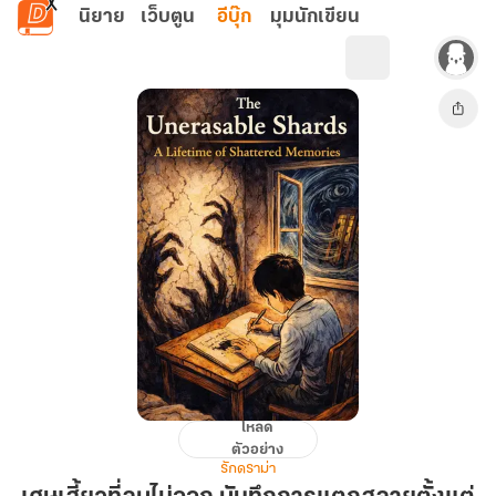
ข้ามไปยังเนื้อหาหลัก
นิยาย
เว็บตูน
อีบุ๊ก
มุมนักเขียน
โหลด
เศษ
ตัวอย่าง
เสี้ยว
รักดราม่า
ที่