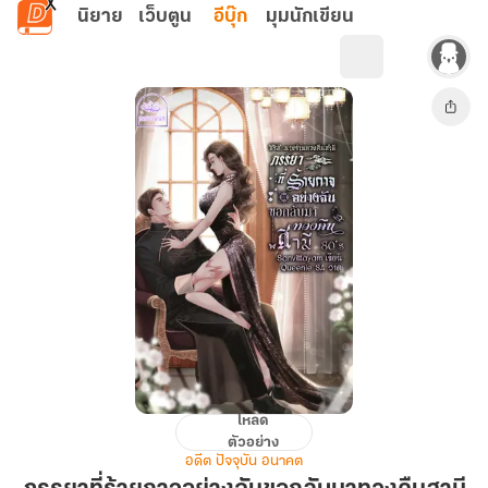
ข้ามไปยังเนื้อหาหลัก
นิยาย
เว็บตูน
อีบุ๊ก
มุมนักเขียน
โหลด
ภรรยา
ตัวอย่าง
ที่
อดีต ปัจจุบัน อนาคต
ร้ายกาจ