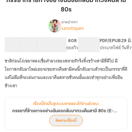
ภรรยาที่ร้ายกาจอย่างฉันขอกลับมาทวงคืนสามี
อย่าง
80s
ฉัน
ขอก
นามปากกา
ลับ
sanvittayam
เรื่อง
ภรรยา
มาท
ที่
วง
43 ตอน
86.34K
467
608
PG ทั่วไป
PDF/EPUB
29 มี
ร้ายกาจ
สารบัญ
จำนวนคำ
คืน
จำนวนหน้า (A5)
ยอดวิว
ระดับเนื้อหา
ประเภทไฟล์
วันที่
อย่าง
สามี
ฉัน
ชาติก่อนโง่เขลาหลงเชื่อคำลวงของสหายรักจึงทิ้งขว้างสามีที่ดีไป มี
80s
ขอก
ลับ
โอกาสกลับมาใหม่เธอจะขอทวงคืนสามีคนนี้กลับมาแล้วจะเป็นภรรยาที่ดี
มาท
แต่ไม่ลืมที่จะเล่นงานและเอาคืนสหายชั่วคนนั้นและทำทุกอย่างเพื่อยืน
วง
ข้างเขา
คืน
สามี
80s
(E-
เรื่องนี้ยังมีในรูปแบบรายตอนให้อ่านด้วยนะ
book
ภรรยาที่ร้ายกาจอย่างฉันขอกลับมาทวงคืนสามี 80s (E-book วางจำหน่ายแล้ว)
วาง
จำหน่าย
ติดตามเรื่องนี้
แล้ว)