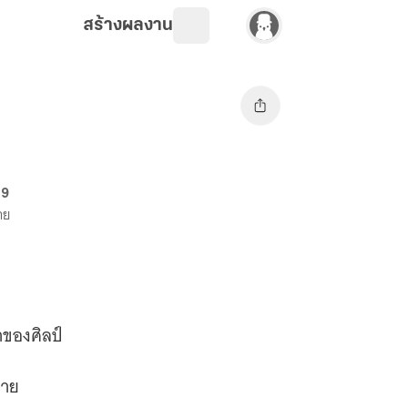
สร้างผลงาน
69
าย
าของศิลป์
่าย