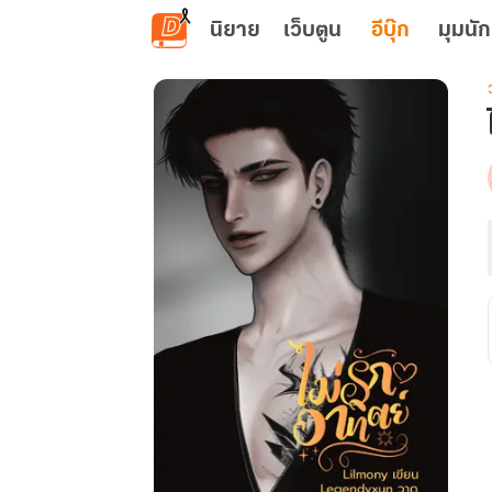
ข้ามไปยังเนื้อหาหลัก
นิยาย
เว็บตูน
อีบุ๊ก
มุมนัก
เ