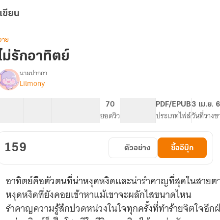
เขียน
วาย
ไม่รักอาทิตย์
นามปากกา
Lilmony
รื่อง
ไม่
รัก
25 ตอน
52.39K
225
70
PG ทั่วไป
PDF/EPUB
3 เม.ย. 
อาทิตย์
สารบัญ
จำนวนคำ
จำนวนหน้า (A5)
ยอดวิว
ระดับเนื้อหา
ประเภทไฟล์
วันที่วางข
159
ตัวอย่าง
ซื้ออีบุ๊ก
อาทิตย์คือตัวตนที่น่าหงุดหงิดและน่ารำคาญที่สุดในสายต
หงุดหงิดที่ยังคอยเข้าหาแม้เขาจะผลักไสขนาดไหน
รำคาญความรู้สึกปวดหน่วงในใจทุกครั้งที่ทำร้ายจิตใจอีกฝ