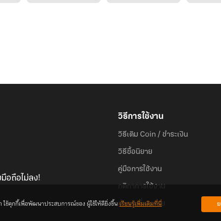
วิธีการใช้งาน
วิธีเติม Coin / ชำระเงิน
วิธีซื้อนิยาย
คู่มือการใช้งาน
มือถือไม่ลง!
กติกาการใช้งาน
้คุกกี้เพื่อพัฒนาประสบการณ์ของ ผู้ใช้ให้ดียิ่งขึ้น
เรียนรู้เพิ่มเติมที่นี่
ย
คำถามที่พบบ่อย