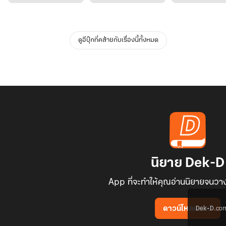
ดูอีบุ๊กที่คล้ายกับเรื่องนี้ทั้งหมด
นิยาย Dek-D
App ที่จะทำให้คุณอ่านนิยายจนวาง
Dek-D.com ใช
ดาวน์โหลดแอป