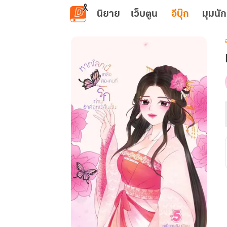
ข้ามไปยังเนื้อหาหลัก
นิยาย
เว็บตูน
อีบุ๊ก
มุมนัก
เ
น