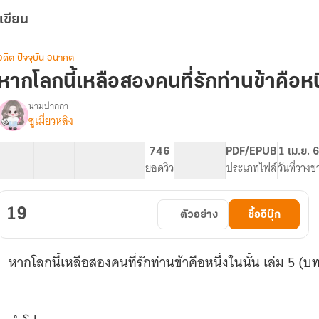
เขียน
อดีต ปัจจุบัน อนาคต
หากโลกนี้เหลือสองคนที่รักท่านข้าคือหนึ
นามปากกา
ซูเมี่ยวหลิง
(มี
รื่อง
อี
บุ๊ค
15 ตอน
23.46K
130
746
PG ทั่วไป
PDF/EPUB
1 เม.ย. 
จบ
สารบัญ
จำนวนคำ
จำนวนหน้า (A5)
ยอดวิว
ระดับเนื้อหา
ประเภทไฟล์
วันที่วางข
แล้ว)หาก
โลก
ี้
19
ตัวอย่าง
ซื้ออีบุ๊ก
เหลือ
สอง
คน
หากโลกนี้เหลือสองคนที่รักท่านข้าคือหนึ่งในนั้น เล่ม 5 (บท
ที่รัก
ท่าน
ข้า
คือ