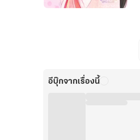
หาก
โลก
นี้
เหลือ
สอง
คน
ที่รัก
ท่าน
ข้า
คือ
อีบุ๊กจากเรื่องนี้
หนึ่ง
ใน
นั้น
เล่ม
5