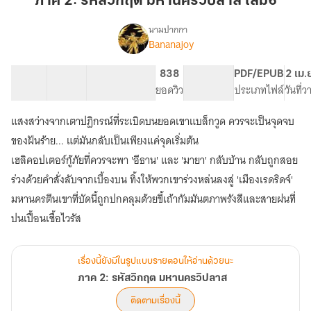
ภาค 2: รหัสวิกฤต มหานครวิปลาส เล่ม6
วิกฤต
มหานคร
นามปากกา
Bananajoy
เรื่อง
วิปลาส
ภาค
เล่ม6
2:
20 ตอน
26.19K
243
838
PG ทั่วไป
PDF/EPUB
2 เม.
รหัส
สารบัญ
จำนวนคำ
จำนวนหน้า (A5)
ยอดวิว
ระดับเนื้อหา
ประเภทไฟล์
วันที่
วิกฤต
มหานคร
แสงสว่างจากเตาปฏิกรณ์ที่ระเบิดบนยอดเขาแบล็กวูด ควรจะเป็นจุดจบ
วิปลาส
ของฝันร้าย... แต่มันกลับเป็นเพียงแค่จุดเริ่มต้น
เฮลิคอปเตอร์กู้ภัยที่ควรจะพา 'อีธาน' และ 'มายา' กลับบ้าน กลับถูกสอย
ร่วงด้วยคำสั่งลับจากเบื้องบน ทิ้งให้พวกเขาร่วงหล่นลงสู่ 'เมืองเรดริดจ์'
มหานครตีนเขาที่บัดนี้ถูกปกคลุมด้วยขี้เถ้ากัมมันตภาพรังสีและสายฝนที่
เรื่องนี้ยังมีในรูปแบบรายตอนให้อ่านด้วยนะ
ภาค 2: รหัสวิกฤต มหานครวิปลาส
ติดตามเรื่องนี้