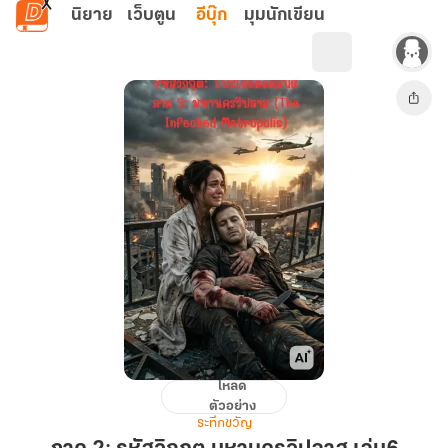
ข้ามไปยังเนื้อหาหลัก
นิยาย
เว็บตูน
อีบุ๊ก
มุมนักเขียน
โหลด
ภาค
ตัวอย่าง
2:
ระทึกขวัญ
รหัส