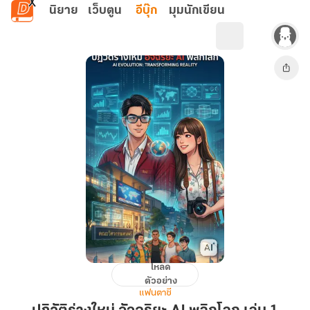
ข้ามไปยังเนื้อหาหลัก
นิยาย
เว็บตูน
อีบุ๊ก
มุมนักเขียน
โหลด
ปฏิวัติ
ตัวอย่าง
ร่าง
แฟนตาซี
ใหม่