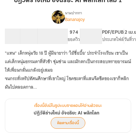
ปฏิวัติร่างใหม่ อัจฉริยะ AI พลิกโลก เล่ม 1
อัจฉริยะ
AI
นามปากกา
Bananajoy
เรื่อง
พลิก
ปฏิวัติ
โลก
ร่าง
22 ตอน
27.43K
216
974
PG ทั่วไป
PDF/EPUB
2 เม.
เล่ม
ใหม่
สารบัญ
จำนวนคำ
จำนวนหน้า (A5)
ยอดวิว
ระดับเนื้อหา
ประเภทไฟล์
วันที่
1
อัจฉริยะ
AI
"แทน" เด็กหนุ่มวัย 18 ปี ผู้มีฉายาว่า 'ไอ้ซื่อบื้อ' ประจำโรงเรียน เขาเป็น
พลิก
โลก
แค่เด็กหนุ่มธรรมดาที่หัวช้า ซุ่มซ่าม และมักตกเป็นกระสอบทรายอารมณ์
ให้เพื่อนกลั่นแกล้งอยู่เสมอ
จนกระทั่งทริปทัศนศึกษาที่เขาใหญ่ โชคชะตาที่แสนจืดชืดของเขาก็พลิก
เรื่องนี้ยังมีในรูปแบบรายตอนให้อ่านด้วยนะ
ปฏิวัติร่างใหม่ อัจฉริยะ AI พลิกโลก
ติดตามเรื่องนี้