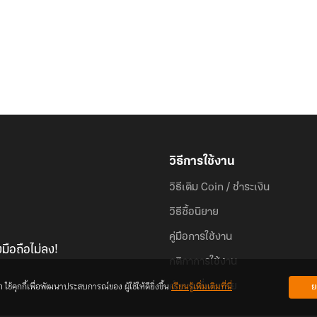
วิธีการใช้งาน
วิธีเติม Coin / ชำระเงิน
วิธีซื้อนิยาย
คู่มือการใช้งาน
มือถือไม่ลง!
กติกาการใช้งาน
้คุกกี้เพื่อพัฒนาประสบการณ์ของ ผู้ใช้ให้ดียิ่งขึ้น
เรียนรู้เพิ่มเติมที่นี่
ย
คำถามที่พบบ่อย