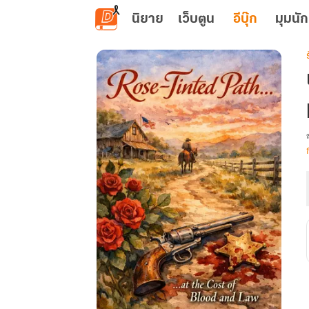
ข้ามไปยังเนื้อหาหลัก
นิยาย
เว็บตูน
อีบุ๊ก
มุมนัก
เ