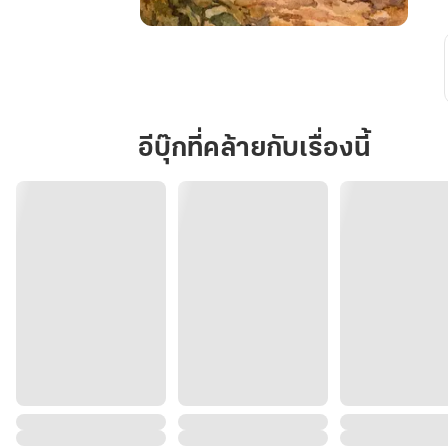
เส้น
ทาง
สี
กุหลาบ
Rose-
อีบุ๊กที่คล้ายกับเรื่องนี้
Tinted
Path...
at
the
Cost
of
Blood
and
Law