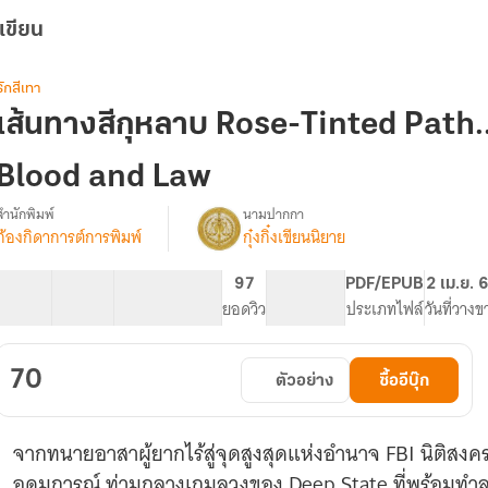
เขียน
รักสีเทา
เส้นทางสีกุหลาบ Rose-Tinted Path..
Blood and Law
สำนักพิมพ์
นามปากกา
ก้องกิดาการต์การพิมพ์
กุ๋งกิ๋งเขียนนิยาย
รื่อง
เส้น
ทาง
16 ตอน
11.59K
52
97
PG ทั่วไป
PDF/EPUB
2 เม.ย. 
สี
สารบัญ
จำนวนคำ
จำนวนหน้า (A5)
ยอดวิว
ระดับเนื้อหา
ประเภทไฟล์
วันที่วางข
กุหลาบ
Rose-
Tinted
70
ตัวอย่าง
ซื้ออีบุ๊ก
Path...
at
the
จากทนายอาสาผู้ยากไร้สู่จุดสูงสุดแห่งอำนาจ FBI นิติสงค
Cost
of
อุดมการณ์ ท่ามกลางเกมลวงของ Deep State ที่พร้อมทำล