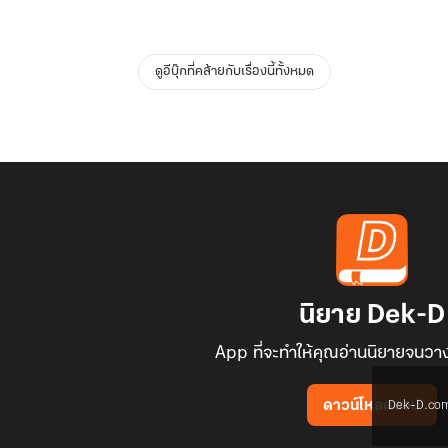
ดูอีบุ๊กที่คล้ายกับเรื่องนี้ทั้งหมด
นิยาย Dek-D
App ที่จะทำให้คุณอ่านนิยายจนวาง
Dek-D.com ใช
ดาวน์โหลดแอป