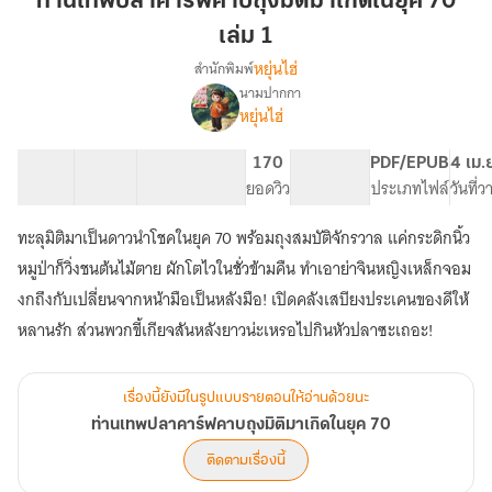
ท่านเทพปลาคาร์ฟคาบถุงมิติมาเกิดในยุค 70
คาร์ฟ
เล่ม 1
คาบ
หยุ่นไฮ่
สำนักพิมพ์
ถุง
นามปากกา
มิติ
เรื่อง
หยุ่นไฮ่
ท่าน
มา
เทพ
เกิด
ปลา
26 ตอน
55.4K
334
170
PG ทั่วไป
PDF/EPUB
4 เม.
ใน
คาร์ฟ
สารบัญ
จำนวนคำ
จำนวนหน้า (A5)
ยอดวิว
ระดับเนื้อหา
ประเภทไฟล์
วันที่
ยุค
คาบ
70
ถุง
ทะลุมิติมาเป็นดาวนำโชคในยุค 70 พร้อมถุงสมบัติจักรวาล แค่กระดิกนิ้ว
มิติ
เล่ม
หมูป่าก็วิ่งชนต้นไม้ตาย ผักโตไวในชั่วข้ามคืน ทำเอาย่าจินหญิงเหล็กจอม
มา
1
เกิด
งกถึงกับเปลี่ยนจากหน้ามือเป็นหลังมือ! เปิดคลังเสบียงประเคนของดีให้
ใน
หลานรัก ส่วนพวกขี้เกียจสันหลังยาวน่ะเหรอไปกินหัวปลาซะเถอะ!
ยุค
70
เรื่องนี้ยังมีในรูปแบบรายตอนให้อ่านด้วยนะ
ท่านเทพปลาคาร์ฟคาบถุงมิติมาเกิดในยุค 70
ติดตามเรื่องนี้