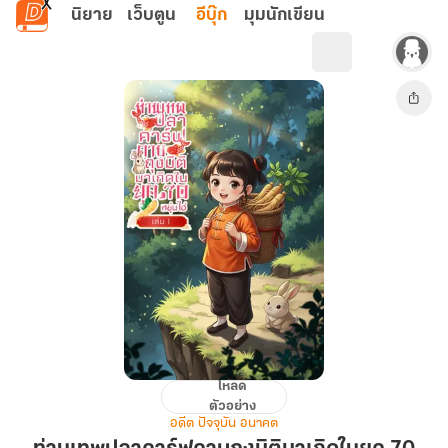
ข้ามไปยังเนื้อหาหลัก
นิยาย
เว็บตูน
อีบุ๊ก
มุมนักเขียน
โหลด
ท่าน
ตัวอย่าง
เทพ
อดีต ปัจจุบัน อนาคต
ปลา