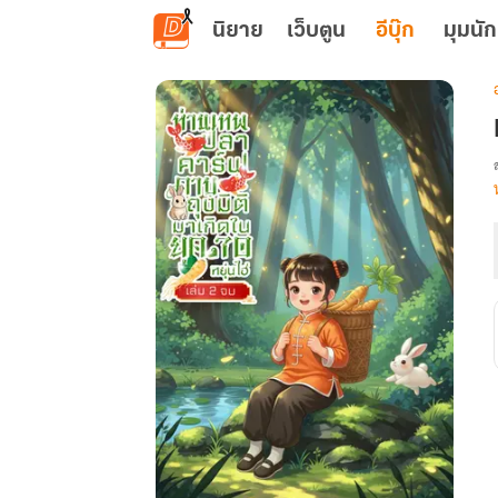
ข้ามไปยังเนื้อหาหลัก
นิยาย
เว็บตูน
อีบุ๊ก
มุมนัก
เ