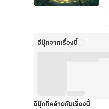
ท่าน
เทพ
ปลา
คาร์ฟ
คาบ
ถุง
อีบุ๊กจากเรื่องนี้
มิติ
มา
เกิด
ใน
ยุค
70
เล่ม
2
(จบ)
อีบุ๊กที่คล้ายกับเรื่องนี้