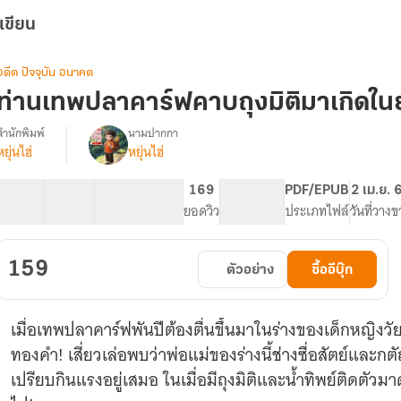
เขียน
อดีต ปัจจุบัน อนาคต
ท่านเทพปลาคาร์ฟคาบถุงมิติมาเกิดในย
สำนักพิมพ์
นามปากกา
หยุ่นไฮ่
หยุ่นไฮ่
รื่อง
ท่าน
เทพ
30 ตอน
61.22K
360
169
PG ทั่วไป
PDF/EPUB
2 เม.ย. 
ปลา
สารบัญ
จำนวนคำ
จำนวนหน้า (A5)
ยอดวิว
ระดับเนื้อหา
ประเภทไฟล์
วันที่วาง
คาร์ฟ
คาบ
ถุง
159
ตัวอย่าง
ซื้ออีบุ๊ก
มิติ
มา
เกิด
เมื่อเทพปลาคาร์ฟพันปีต้องตื่นขึ้นมาในร่างของเด็กหญิงวัย 
ใน
ยุค
ทองคำ! เสี่ยวเล่อพบว่าพ่อแม่ของร่างนี้ช่างซื่อสัตย์และกต
70
เปรียบกินแรงอยู่เสมอ ในเมื่อมีถุงมิติและน้ำทิพย์ติดตัวมา