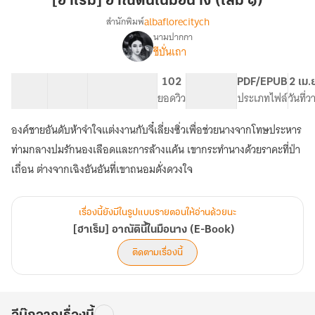
[ฮาเร็ม] อาณัตินี้ในมือนาง (เล่ม ๑)
ใน
albaflorecitych
สำนักพิมพ์
มือ
นามปากกา
[ฮาเร็ม]
เรื่อง
นาง
ชีบั่นเถา
อาณัติ
(เล่ม
นี้
๑)
15 ตอน
23.15K
137
102
PG ทั่วไป
PDF/EPUB
2 เม.
ใน
สารบัญ
จำนวนคำ
จำนวนหน้า (A5)
ยอดวิว
ระดับเนื้อหา
ประเภทไฟล์
วันที่
มือ
นาง
(E-
องค์ชายอันดับห้าจำใจแต่งงานกับจี๋เลี่ยงซิ่วเพื่อช่วยนางจากโทษประหาร
Book)
ท่ามกลางปมรักนองเลือดและการล้างแค้น เขากระทำนางด้วยราคะที่ป่า
เถื่อน ต่างจากเฉิงอันอันที่เขาถนอมดั่งดวงใจ
เรื่องนี้ยังมีในรูปแบบรายตอนให้อ่านด้วยนะ
[ฮาเร็ม] อาณัตินี้ในมือนาง (E-Book)
ติดตามเรื่องนี้