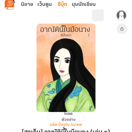
ข้ามไปยังเนื้อหาหลัก
นิยาย
เว็บตูน
อีบุ๊ก
มุมนักเขียน
โหลด
[ฮาเร็ม]
ตัวอย่าง
อาณัติ
อดีต ปัจจุบัน อนาคต
นี้