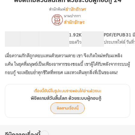
พิชิตเกมส์วันสิ้นโลก ด้วยระบบผู้กอบกู้ 24
สิ้น
สำนักอักษร
สำนักพิมพ์
โลก
นามปากกา
เรื่อง
ด้วย
สำนักอักษร
พิชิต
ระบบ
เกมส์
ผู้
วัน
82 ตอน
155.74K
767
1.92K
PG ทั่วไป
PDF/EPUB
31 ม
กอบ
สิ้น
สารบัญ
จำนวนคำ
จำนวนหน้า (A5)
ยอดวิว
ระดับเนื้อหา
ประเภทไฟล์
วันที
โลก
กู้
ด้วย
เมื่อความภักดีถูกตอบแทนด้วยความตาย เขา จึงเกิดใหม่พร้อมเพลิง
24
ระบบ
แค้น ในยุคที่มนุษย์เป็นเพียงอาหารของซอมบี้ เขาผู้ได้รับพลังจากระบบผู้
ผู้
กอบ
กอบกู้ จะเหยียบย่ำทุกชีวิตที่ทรยศ และทวงคืนทุกสิ่งที่เป็นของตน!
กู้
เรื่องนี้ยังมีในรูปแบบรายตอนให้อ่านด้วยนะ
พิชิตเกมส์วันสิ้นโลก ด้วยระบบผู้กอบกู้
ติดตามเรื่องนี้