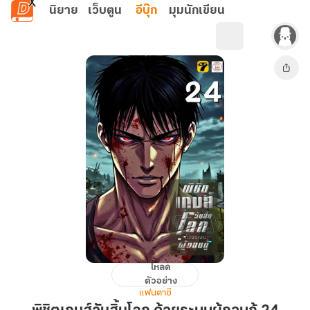
ข้ามไปยังเนื้อหาหลัก
นิยาย
เว็บตูน
อีบุ๊ก
มุมนักเขียน
โหลด
พิชิต
ตัวอย่าง
เกมส์
แฟนตาซี
วัน