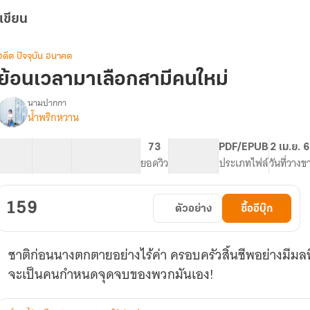
เขียน
อดีต ปัจจุบัน อนาคต
ย้อนเวลามาเลือกสามีคนใหม่
นามปากกา
น้ำพริกหวาน
รื่อง
ย้อน
เวลา
22 ตอน
32.65K
167
73
PG ทั่วไป
PDF/EPUB
2 เม.ย. 
มา
สารบัญ
จำนวนคำ
จำนวนหน้า (A5)
ยอดวิว
ระดับเนื้อหา
ประเภทไฟล์
วันที่วางข
เลือก
สามี
คน
159
ตัวอย่าง
ซื้ออีบุ๊ก
ใหม่
ชาติก่อนนางตกตายอย่างไร้ค่า ครอบครัวสิ้นชีพอย่างมีมลท
จะเป็นคนกำหนดจุดจบของพวกมันเอง!