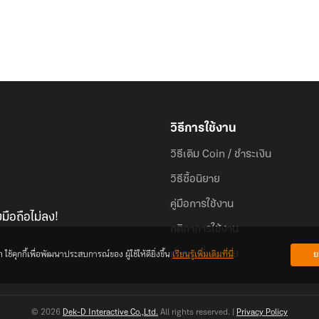
วิธีการใช้งาน
วิธีเติม Coin / ชำระเงิน
วิธีซื้อนิยาย
คู่มือการใช้งาน
มือถือไม่ลง!
กติกาการใช้งาน
้คุกกี้เพื่อพัฒนาประสบการณ์ของ ผู้ใช้ให้ดียิ่งขึ้น
เรียนรู้เพิ่มเติมที่นี่
ย
คำถามที่พบบ่อย
© 2026
Dek-D Interactive Co.,Ltd.
All rights reserved. |
Privacy Policy