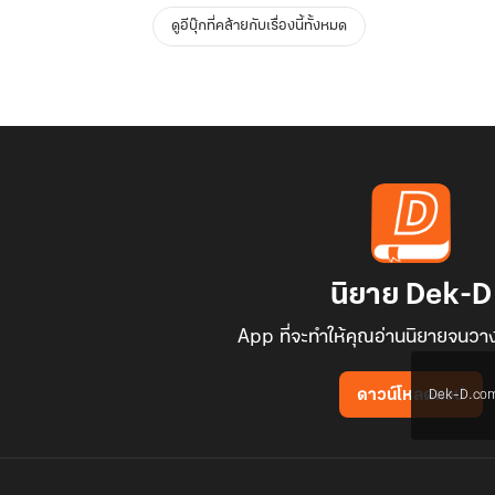
ดูอีบุ๊กที่คล้ายกับเรื่องนี้ทั้งหมด
นิยาย Dek-D
App ที่จะทำให้คุณอ่านนิยายจนวาง
Dek-D.com ใช
ดาวน์โหลดแอป