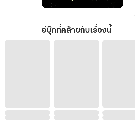
ย้อน
เวลา
มา
อีบุ๊กที่คล้ายกับเรื่องนี้
เลือก
สามี
คน
ใหม่