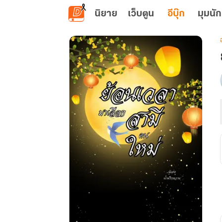
ข้ามไปยังเนื้อหาหลัก
นิยาย
เว็บตูน
อีบุ๊ก
มุมนัก
เ