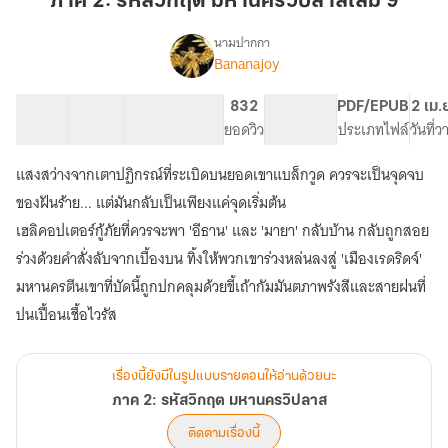
ภาค 2: รหัสวิกฤต มหานครวิปลาสเล่ม 9
วิกฤต
มหานคร
นามปากกา
Bananajoy
เรื่อง
วิปลาส
ภาค
เล่ม
2:
23 ตอน
27.76K
225
832
PG ทั่วไป
PDF/EPUB
2 เม.
9
รหัส
สารบัญ
จำนวนคำ
จำนวนหน้า (A5)
ยอดวิว
ระดับเนื้อหา
ประเภทไฟล์
วันที่
วิกฤต
มหานคร
แสงสว่างจากเตาปฏิกรณ์ที่ระเบิดบนยอดเขาแบล็กวูด ควรจะเป็นจุดจบ
วิปลาส
ของฝันร้าย... แต่มันกลับเป็นเพียงแค่จุดเริ่มต้น
เฮลิคอปเตอร์กู้ภัยที่ควรจะพา 'อีธาน' และ 'มายา' กลับบ้าน กลับถูกสอย
ร่วงด้วยคำสั่งลับจากเบื้องบน ทิ้งให้พวกเขาร่วงหล่นลงสู่ 'เมืองเรดริดจ์'
มหานครตีนเขาที่บัดนี้ถูกปกคลุมด้วยขี้เถ้ากัมมันตภาพรังสีและสายฝนที่
เรื่องนี้ยังมีในรูปแบบรายตอนให้อ่านด้วยนะ
ภาค 2: รหัสวิกฤต มหานครวิปลาส
ติดตามเรื่องนี้