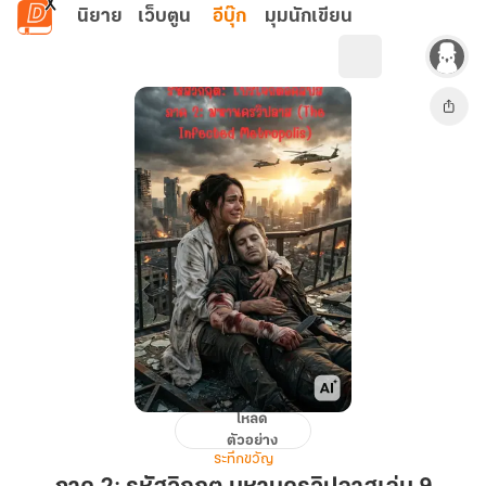
ข้ามไปยังเนื้อหาหลัก
นิยาย
เว็บตูน
อีบุ๊ก
มุมนักเขียน
โหลด
ภาค
ตัวอย่าง
2:
ระทึกขวัญ
รหัส