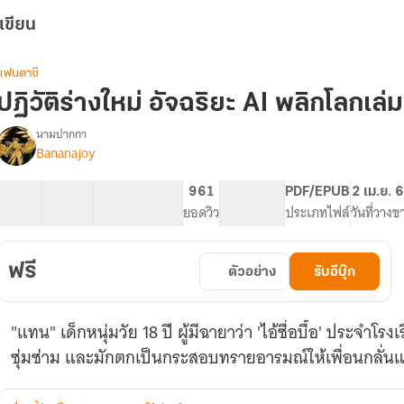
เขียน
แฟนตาซี
ปฏิวัติร่างใหม่ อัจฉริยะ AI พลิกโลกเล่
นามปากกา
Bananajoy
รื่อง
ปฏิวัติ
ร่าง
12 ตอน
28.28K
223
961
PG ทั่วไป
PDF/EPUB
2 เม.ย. 
ใหม่
สารบัญ
จำนวนคำ
จำนวนหน้า (A5)
ยอดวิว
ระดับเนื้อหา
ประเภทไฟล์
วันที่วางข
อัจฉริยะ
AI
พลิก
ฟรี
ตัวอย่าง
รับอีบุ๊ก
โลก
"แทน" เด็กหนุ่มวัย 18 ปี ผู้มีฉายาว่า 'ไอ้ซื่อบื้อ' ประจำโร