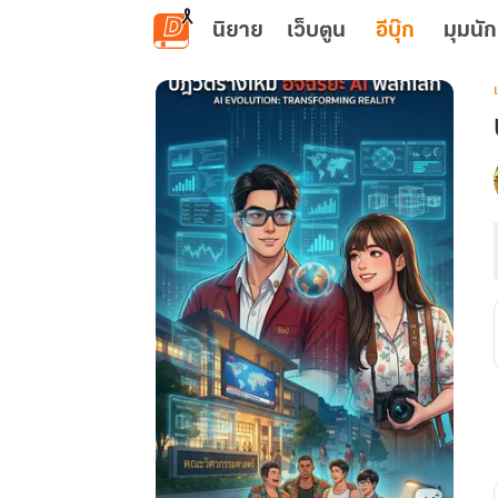
ข้ามไปยังเนื้อหาหลัก
นิยาย
เว็บตูน
อีบุ๊ก
มุมนัก
เ