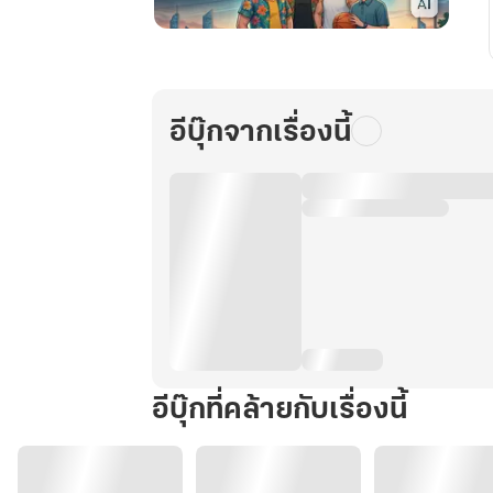
ปฏิวัติ
ร่าง
ใหม่
อัจฉริยะ
อีบุ๊กจากเรื่องนี้
AI
พลิก
โลก
เล่ม
2
อีบุ๊กที่คล้ายกับเรื่องนี้