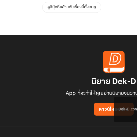
ดูอีบุ๊กที่คล้ายกับเรื่องนี้ทั้งหมด
นิยาย Dek-D
App ที่จะทำให้คุณอ่านนิยายจนวาง
Dek-D.com ใช
ดาวน์โหลดแอป