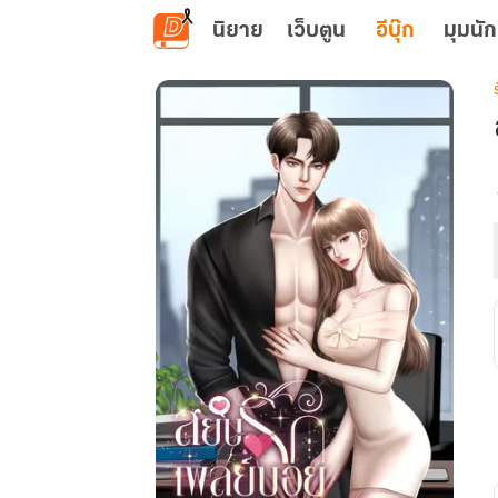
ข้ามไปยังเนื้อหาหลัก
นิยาย
เว็บตูน
อีบุ๊ก
มุมนัก
เ