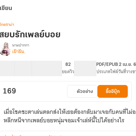
เขียน
รักดราม่า
สยบรักเพลย์บอย
นามปากกา
เฝ้าฝัน.
รื่อง
สยบ
รัก
42 ตอน
57.34K
323
82
PG ทั่วไป
PDF/EPUB
2 เม.ย. 
เพลย์บอย
สารบัญ
จำนวนคำ
จำนวนหน้า (A5)
ยอดวิว
ระดับเนื้อหา
ประเภทไฟล์
วันที่วางข
169
ตัวอย่าง
ซื้ออีบุ๊ก
เมื่อโชคชะตาเล่นตลกส่งให้เธอต้องกลับมาเจอกับคนที่ไม่
หลีกหนีจากเพลย์บอยหนุ่มจอมเจ้าเล่ห์นี้ไปได้อย่างไร