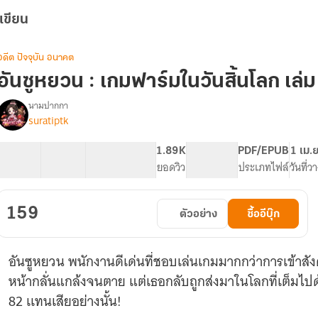
เขียน
อดีต ปัจจุบัน อนาคต
อันซูหยวน : เกมฟาร์มในวันสิ้นโลก เล่ม 
นามปากกา
suratiptk
รื่อง
อัน
ซู
100 ตอน
253.51K
946
1.89K
PG ทั่วไป
PDF/EPUB
1 เม.
หยวน
สารบัญ
จำนวนคำ
จำนวนหน้า (A5)
ยอดวิว
ระดับเนื้อหา
ประเภทไฟล์
วันที่
เกม
ฟาร์ม
159
ตัวอย่าง
ซื้ออีบุ๊ก
ใน
วัน
สิ้น
อันซูหยวน พนักงานดีเด่นที่ชอบเล่นเกมมากกว่าการเข้าสังค
โลก
(อ่าน
หน้ากลั่นแกล้งจนตาย แต่เธอกลับถูกส่งมาในโลกที่เต็มไ
ฟรี
82 เเทนเสียอย่างนั้น!
จนจบ)
(*มี