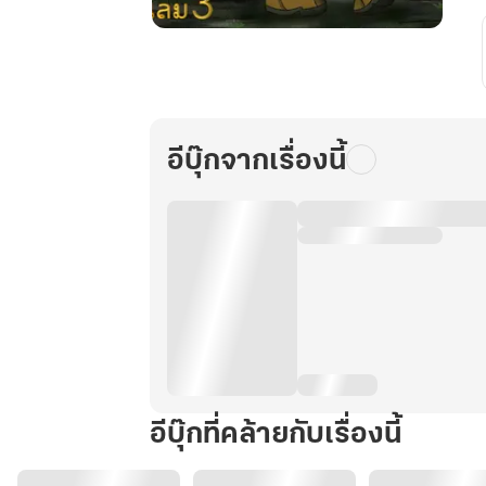
อัน
ซู
หยวน
:
เกม
อีบุ๊กจากเรื่องนี้
ฟาร์ม
ใน
วัน
สิ้น
โลก
เล่ม
3
(มี
ทั้งหมด
8
อีบุ๊กที่คล้ายกับเรื่องนี้
เล่ม)