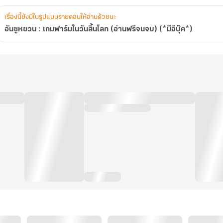
อี
บุ๊ค*)
เรื่องนี้ยังมีในรูปแบบรายตอนให้อ่านด้วยนะ
อันซูหยวน : เกมฟาร์มในวันสิ้นโลก (อ่านฟรีจนจบ) (*มีอีบุ๊ค*)