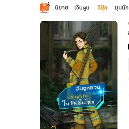
ข้ามไปยังเนื้อหาหลัก
นิยาย
เว็บตูน
อีบุ๊ก
มุมนัก
เ
: