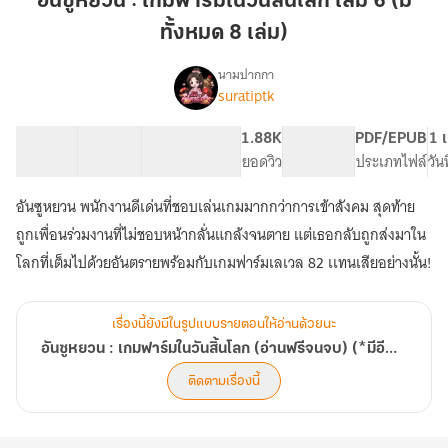
อันซูหยวน : เกมฟาร์มในวันสิ้นโลก เล่ม 6 (มี
:
ทั้งหมด 8 เล่ม)
เกม
ฟาร์ม
นามปากกา
ใน
suratiptk
เรื่อง
อัน
วัน
ซู
สิ้น
100 ตอน
259.09K
960
1.88K
PG ทั่วไป
PDF/EPUB
1 
หยวน
สารบัญ
จำนวนคำ
โลก
จำนวนหน้า (A5)
ยอดวิว
ระดับเนื้อหา
ประเภทไฟล์
วัน
:
เล่ม
เกม
อันซูหยวน พนักงานดีเด่นที่ชอบเล่นเกมมากกว่าการเข้าสังคม สุดท้าย
6
ฟาร์ม
ใน
(มี
ถูกเพื่อนร่วมงานที่ไม่ชอบหน้ากลั่นแกล้งจนตาย แต่เธอกลับถูกส่งมาใน
วัน
ทั้งหมด
โลกที่เต็มไปด้วยอันตรายพร้อมกับเกมฟาร์มเลเวล 82 เเทนเสียอย่างนั้น!
สิ้น
8
โลก
เล่ม)
(อ่าน
เรื่องนี้ยังมีในรูปแบบรายตอนให้อ่านด้วยนะ
ฟรี
จนจบ)
อันซูหยวน : เกมฟาร์มในวันสิ้นโลก (อ่านฟรีจนจบ) (*มีอีบุ๊ค*)
(*มี
ติดตามเรื่องนี้
อี
บุ๊ค*)