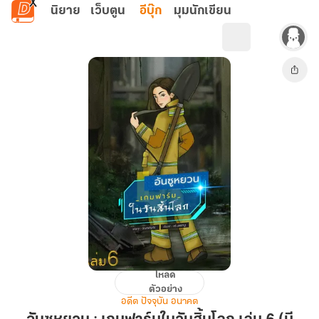
ข้ามไปยังเนื้อหาหลัก
นิยาย
เว็บตูน
อีบุ๊ก
มุมนักเขียน
โหลด
อัน
ตัวอย่าง
ซู
อดีต ปัจจุบัน อนาคต
หยวน