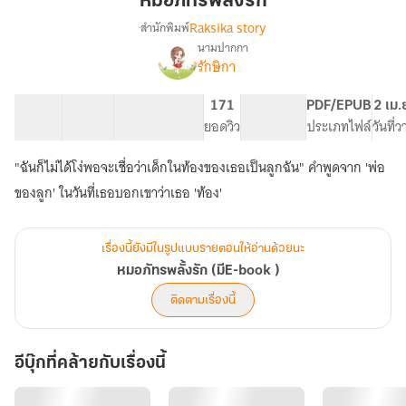
หมอภัทรพลั้งรัก
รัก
Raksika story
สำนักพิมพ์
นามปากกา
เรื่อง
รักษิกา
หมอ
ภัทร
พลั้ง
35 ตอน
48.16K
323
171
PG ทั่วไป
PDF/EPUB
2 เม.
รัก
สารบัญ
จำนวนคำ
จำนวนหน้า (A5)
ยอดวิว
ระดับเนื้อหา
ประเภทไฟล์
วันที่
(มีE-
book
"ฉันก็ไม่ได้โง่พอจะเชื่อว่าเด็กในท้องของเธอเป็นลูกฉัน" คำพูดจาก 'พ่อ
)
ของลูก' ในวันที่เธอบอกเขาว่าเธอ 'ท้อง'
เรื่องนี้ยังมีในรูปแบบรายตอนให้อ่านด้วยนะ
หมอภัทรพลั้งรัก (มีE-book )
ติดตามเรื่องนี้
อีบุ๊กที่คล้ายกับเรื่องนี้