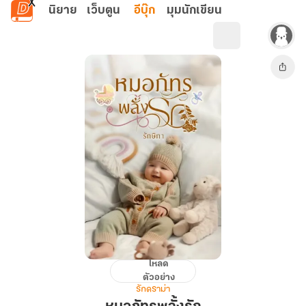
ข้ามไปยังเนื้อหาหลัก
นิยาย
เว็บตูน
อีบุ๊ก
มุมนักเขียน
โหลด
หมอ
ตัวอย่าง
ภัทร
รักดราม่า
พลั้ง