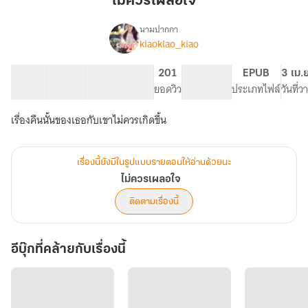
ไม่ควรเผลอใจ
ใจ
นามปากกา
kiaoklao_kiao
เรื่อง
ไม่
ควร
25 ตอน
78.36K
377
201
PG ทั่วไป
EPUB
3 เม.
เผลอ
สารบัญ
จำนวนคำ
จำนวนหน้า (A5)
ยอดวิว
ระดับเนื้อหา
ประเภทไฟล์
วันที่
ใจ
เรื่องคืนนั้นของเธอกับเขาไม่ควรเกิดขึ้น
เรื่องนี้ยังมีในรูปแบบรายตอนให้อ่านด้วยนะ
ไม่ควรเผลอใจ
ติดตามเรื่องนี้
อีบุ๊กที่คล้ายกับเรื่องนี้