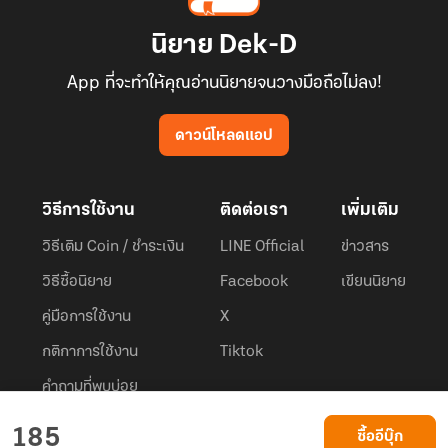
นิยาย Dek-D
App ที่จะทำให้คุณอ่านนิยายจนวางมือถือไม่ลง!
ดาวน์โหลดแอป
วิธีการใช้งาน
ติดต่อเรา
เพิ่มเติม
วิธีเติม Coin / ชำระเงิน
LINE Official
ข่าวสาร
วิธีซื้อนิยาย
Facebook
เขียนนิยาย
คู่มือการใช้งาน
X
กติกาการใช้งาน
Tiktok
คำถามที่พบบ่อย
Dek-D.com ใช้คุกกี้เพื่อพัฒนาประสบการณ์ของ ผู้ใช้ให้ดียิ่งขึ้น
185
ซื้ออีบุ๊ก
ยอมรับ