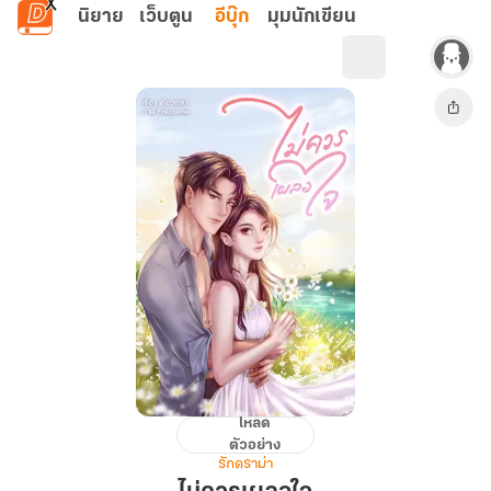
ข้ามไปยังเนื้อหาหลัก
นิยาย
เว็บตูน
อีบุ๊ก
มุมนักเขียน
โหลด
ไม่
ตัวอย่าง
ควร
รักดราม่า
เผลอ