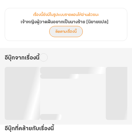
แน่นอนว่าอันดับแรก ฉันต้องดึงพี่สาวผู้มี 'ญาณหยั่งรู้' อันแข็งแกร่งมา
เป็นพวกซะก่อน
เรื่องนี้ยังมีในรูปแบบรายตอนให้อ่านด้วยนะ
จากนั้น ก็จัดการพวกเหลือบไรที่คอยทำให้ชีวิตที่แล้วของฉัน 'ต่ำต้อย' จน
เจ้าหญิงผู้วาดฝันอยากเป็นนางร้าย [นิยายแปล]
นำไปสู่จุดจบที่ทุกข์ทรมาน คิกๆ
ติดตามเรื่องนี้
แต่ขณะที่กำลังใช้ชีวิตอย่างสุขสบายสำราญใจนั้น คนรอบตัวก็เริ่มคลั่ง
ไคล้(?)ฉันขึ้นมา แม้แต่ 'เทพเจ้า' ก็ยังหลงใหลในช็อกโกแลตที่ฉันมอบ
ให้!
อีบุ๊กจากเรื่องนี้
...เอ๊ะ นี่ฉันย้อนชีวิตกลับมาเพื่อจะเป็นตัวร้ายนะ แต่ทำไมฉันถึงกลายเป็น
นักบุญไปได้ล่ะเนี่ย!?
อีบุ๊กที่คล้ายกับเรื่องนี้