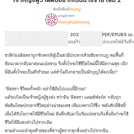
เจ้าหญิงผู้วาดฝันอยากเป็นนางร้าย เล่ม 2
วาด
Peony
สำนักพิมพ์
ฝัน
นามปากกา
เรื่อง
อยาก
PeonyPublishing
เจ้า
เป็น
หญิง
นาง
ผู้
52 ตอน
127.31K
925
302
PG ทั่วไป
PDF/EPUB
5 เม
ร้าย
วาด
สารบัญ
จำนวนคำ
จำนวนหน้า (A5)
ยอดวิว
ระดับเนื้อหา
ประเภทไฟล์
วันที
ฝัน
เล่ม
อยาก
ชาติก่อนลิสตราถูกจักพรรดิผู้เป็นสามีประหารด้วยข้อหากบฏ พอฟื้นก็
2
เป็น
ย้อนเวลากลับมาตอนแปดขวบ จึงตั้งใจจะใช้ชีวิตใหม่นี้ให้มีความสุข เอ๊ะ!
นาง
ร้าย
นี่ฉันตั้งใจจะเป็นตัวร้ายนะ แต่ทำไมถึงกลายเป็นนักบุญได้ละเนี่ย?!
[นิยาย
แปล]
"ลิสตรา ชีวิตครั้งหน้า อย่าใช้มันไปแบบนี้อีกนะ"
แม้จะเกิดเป็นเจ้าหญิงผู้สูงส่ง ทว่าฉัน 'ลิสตรา แคมส์ฟอร์ด' กลับถูก
ตัดสินโทษประหารชีวิตอย่างน่าสมเพช เพียงเพราะไร้ซึ่ง 'พลังศักดิ์สิทธิ์'
เมื่อได้รับโอกาสให้มีชีวิตใหม่ ฉันที่กลับมาในวัยแปดขวบจึงตั้งมั่นว่าจะใช้
ชีวิตให้ดีและต่างไปจากเดิม
ตามคำแนะนำสุดท้ายของพี่สาวผู้พรากทุกสิ่งอย่างไปจากฉัน