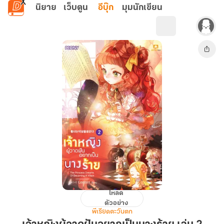
ข้ามไปยังเนื้อหาหลัก
นิยาย
เว็บตูน
อีบุ๊ก
มุมนักเขียน
โหลด
เจ้า
ตัวอย่าง
หญิง
พีเรียดตะวันตก
ผู้