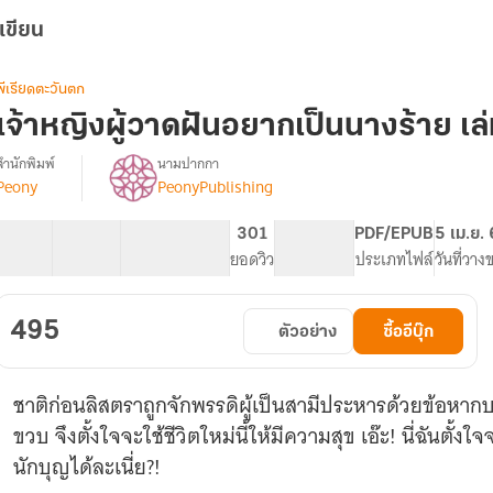
เขียน
พีเรียดตะวันตก
เจ้าหญิงผู้วาดฝันอยากเป็นนางร้าย เล
สำนักพิมพ์
นามปากกา
Peony
PeonyPublishing
รื่อง
เจ้า
หญิง
52 ตอน
125.32K
948
301
PG ทั่วไป
PDF/EPUB
5 เม.ย.
ู้
สารบัญ
จำนวนคำ
จำนวนหน้า (A5)
ยอดวิว
ระดับเนื้อหา
ประเภทไฟล์
วันที่วาง
วาด
ฝัน
อยาก
495
ตัวอย่าง
ซื้ออีบุ๊ก
เป็น
นาง
ร้าย
ชาติก่อนลิสตราถูกจักพรรดิผู้เป็นสามีประหารด้วยข้อห
[นิยาย
แปล]
ขวบ จึงตั้งใจจะใช้ชีวิตใหม่นี้ให้มีความสุข เอ๊ะ! นี่ฉันตั้
นักบุญได้ละเนี่ย?!