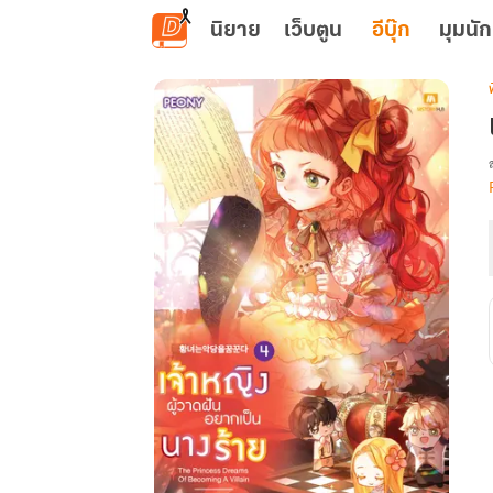
ข้ามไปยังเนื้อหาหลัก
นิยาย
เว็บตูน
อีบุ๊ก
มุมนัก
เ
ผ