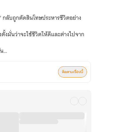
์ด' กลับถูกตัดสินโทษประหารชีวิตอย่าง
ตั้งมั่นว่าจะใช้ชีวิตให้ดีและต่างไปจาก
ัน
อันแข็งแกร่งมาเป็นพวกซะก่อน
 'ต่ำต้อย' จนนำไปสู่จุดจบที่ทุกข์
ติดตามเรื่องนี้
เริ่มคลั่งไคล้(?)ฉันขึ้นมา แม้แต่
ฉันถึงกลายเป็นนักบุญไปได้ล่ะเนี่ย!?