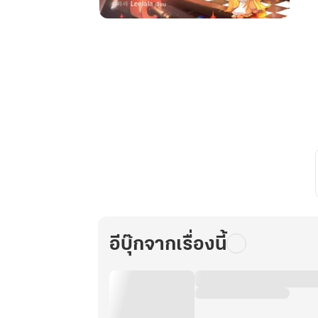
เจ้า
หญิง
ผู้
วาด
ฝัน
อยาก
เป็น
นาง
ร้าย
เล่ม
4
อีบุ๊กจากเรื่องนี้