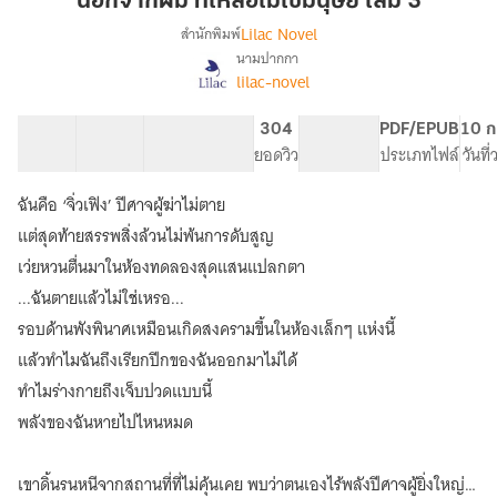
นอกจากผม ที่เหลือไม่ใช่มนุษย์ เล่ม 3
เหลือ
Lilac Novel
สำนักพิมพ์
ไม่ใช่
นามปากกา
เรื่อง
มนุษย์
lilac-novel
นอกจาก
เล่ม
ผม
3
ที่
36 ตอน
128.23K
377
304
PG ทั่วไป
PDF/EPUB
10 ก
เหลือ
สารบัญ
จำนวนคำ
จำนวนหน้า (A5)
ยอดวิว
ระดับเนื้อหา
ประเภทไฟล์
วันที
ไม่ใช่
มนุษย์
ฉันคือ ‘จิ่วเฟิง’ ปีศาจผู้ฆ่าไม่ตาย
[นิยาย
แต่สุดท้ายสรรพสิ่งล้วนไม่พ้นการดับสูญ
แปล]
เว่ยหวนตื่นมาในห้องทดลองสุดแสนแปลกตา
...ฉันตายแล้วไม่ใช่เหรอ...
รอบด้านพังพินาศเหมือนเกิดสงครามขึ้นในห้องเล็กๆ แห่งนี้
แล้วทำไมฉันถึงเรียกปีกของฉันออกมาไม่ได้
ทำไมร่างกายถึงเจ็บปวดแบบนี้
พลังของฉันหายไปไหนหมด
เขาดิ้นรนหนีจากสถานที่ที่ไม่คุ้นเคย พบว่าตนเองไร้พลังปีศาจผู้ยิ่งใหญ่