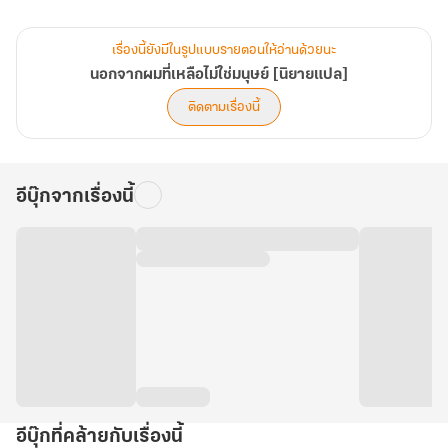
ร่างกายนี้ หน้าตานี้ ตัวตนนี้ ไม่มีอะไรที่เป็นของเขาอีกต่อไป
เรื่องนี้ยังมีในรูปแบบรายตอนให้อ่านด้วยนะ
ทว่าเมื่อสูญเสีย ย่อมต้องทวงกลับคืน
นอกจากผมที่เหลือไม่ใช่มนุษย์ [นิยายแปล]
ติดตามเรื่องนี้
เว่ยหวนหาทางกลับไปยังแดนปีศาจ และได้พบกับผู้คนที่เขาคุ้นเคยใน
อดีต
ก่อนได้รู้ว่าตนเองตายไปพร้อมกับได้ชื่อว่าเป็น ‘ผู้ทรยศ’
อีบุ๊กจากเรื่องนี้
อีบุ๊กที่คล้ายกับเรื่องนี้