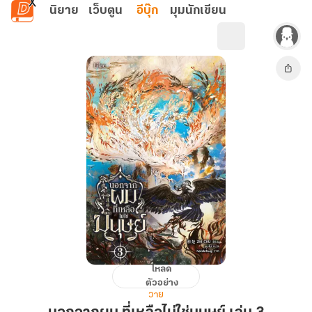
ข้ามไปยังเนื้อหาหลัก
นิยาย
เว็บตูน
อีบุ๊ก
มุมนักเขียน
โหลด
นอกจาก
ตัวอย่าง
ผม
วาย
ที่