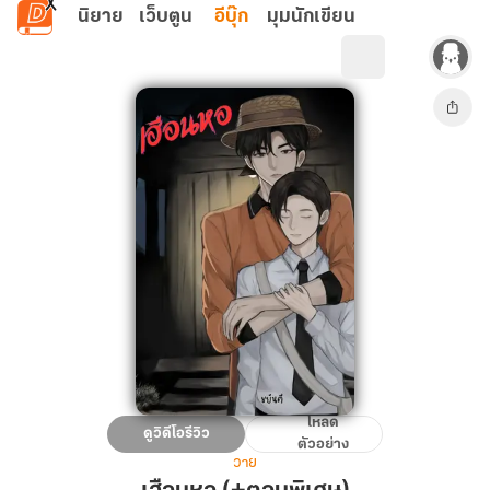
ข้ามไปยังเนื้อหาหลัก
นิยาย
เว็บตูน
อีบุ๊ก
มุมนักเขียน
โหลด
เฮือน
ดูวิดีโอรีวิว
ตัวอย่าง
หอ
วาย
(+ตอน