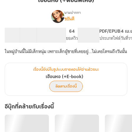
เฮือนหอ (+ตอนพิเศษ)
พิเศษ)
นามปากกา
ชยันตี
เรื่อง
เฮือน
หอ
32 ตอน
51.01K
243
64
PG ทั่วไป
PDF/EPUB
4 เม.
(+E-
สารบัญ
จำนวนคำ
จำนวนหน้า (A5)
ยอดวิว
ระดับเนื้อหา
ประเภทไฟล์
วันที่
book)
ในหมู่บ้านนี้ไม่มีเด็กหนุ่ม เพราะเด็กผู้ชายที่เคยอยู่...ไม่เคยโตจนถึงวันนั้น
เรื่องนี้ยังมีในรูปแบบรายตอนให้อ่านด้วยนะ
เฮือนหอ (+E-book)
ติดตามเรื่องนี้
อีบุ๊กที่คล้ายกับเรื่องนี้