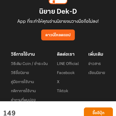
นิยาย Dek-D
App ที่จะทำให้คุณอ่านนิยายจนวางมือถือไม่ลง!
ดาวน์โหลดแอป
วิธีการใช้งาน
ติดต่อเรา
เพิ่มเติม
วิธีเติม Coin / ชำระเงิน
LINE Official
ข่าวสาร
วิธีซื้อนิยาย
Facebook
เขียนนิยาย
คู่มือการใช้งาน
X
กติกาการใช้งาน
Tiktok
คำถามที่พบบ่อย
Dek-D.com ใช้คุกกี้เพื่อพัฒนาประสบการณ์ของ ผู้ใช้ให้ดียิ่งขึ้น
149
ซื้ออีบุ๊ก
ยอมรับ