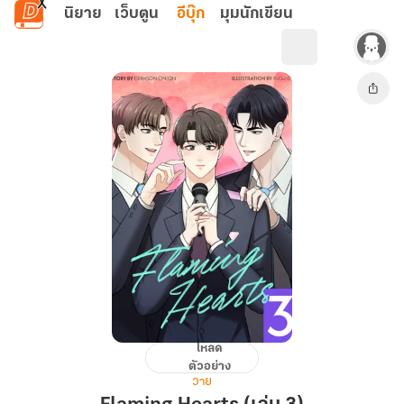
ข้ามไปยังเนื้อหาหลัก
นิยาย
เว็บตูน
อีบุ๊ก
มุมนักเขียน
โหลด
Flaming
ตัวอย่าง
Hearts
วาย
(เล่ม