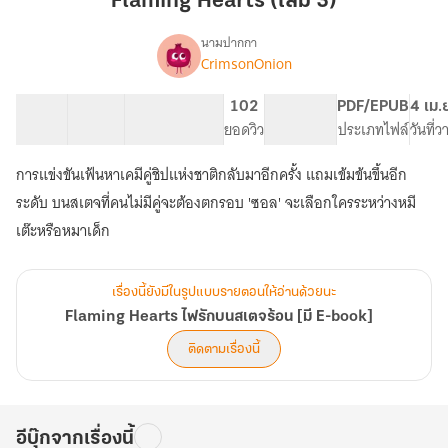
Flaming Hearts (เล่ม 3)
3)
นามปากกา
CrimsonOnion
Flaming
เรื่อง
Hearts
ไฟ
13 ตอน
34.55K
318
102
PG ทั่วไป
PDF/EPUB
4 เม.
รัก
สารบัญ
จำนวนคำ
จำนวนหน้า (A5)
ยอดวิว
ระดับเนื้อหา
ประเภทไฟล์
วันที่
บน
ส
การแข่งขันเฟ้นหาเคมีคู่ชิปแห่งชาติกลับมาอีกครั้ง แถมเข้มข้นขึ้นอีก
เต
ระดับ บนสเตจที่คนไม่มีคู่จะต้องตกรอบ 'ซอล' จะเลือกใครระหว่างหมี
จร้อน
[มี
เต๊ะหรือหมาเด็ก
E-
book]
เรื่องนี้ยังมีในรูปแบบรายตอนให้อ่านด้วยนะ
Flaming Hearts ไฟรักบนสเตจร้อน [มี E-book]
ติดตามเรื่องนี้
อีบุ๊กจากเรื่องนี้