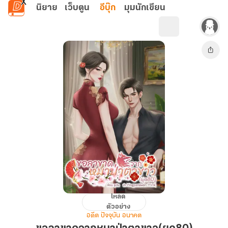
ข้ามไปยังเนื้อหาหลัก
นิยาย
เว็บตูน
อีบุ๊ก
มุมนักเขียน
โหลด
ขอ
ตัวอย่าง
ลา
อดีต ปัจจุบัน อนาคต
ขาด