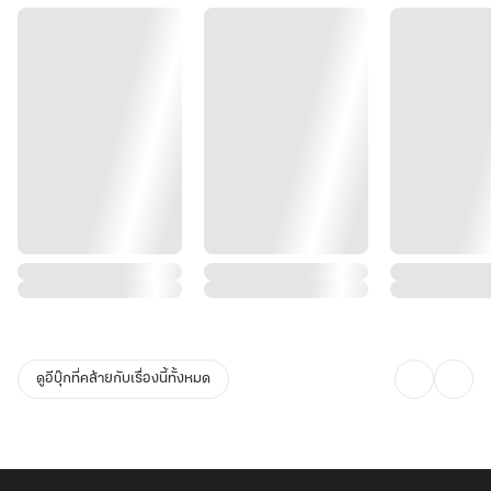
ดูอีบุ๊กที่คล้ายกับเรื่องนี้ทั้งหมด