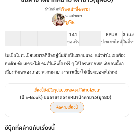
ขอลาขาดจากหมาป่าตาขาว(ยุค80)
จาก
เรื่องเล่าที่งดงาม
สำนักพิมพ์
หมาป่า
นามปากกา
(มี
เรื่อง
ตาขาว(ยุค80)
ซูเจิน
E-
Book)
33 ตอน
41.59K
295
141
PG ทั่วไป
EPUB
3 เม.
ขอ
สารบัญ
จำนวนคำ
จำนวนหน้า (A5)
ยอดวิว
ระดับเนื้อหา
ประเภทไฟล์
วันที่
ลา
ขาด
จาก
ในเมื่อใบทะเบียนสมรสที่ถืออยู่นั่นมันเป็นของปลอม แล้วทำไมเธอต้อง
หมาป่า
ทนด้วยล่ะ เธอจะไม่ยอมเป็นพี่เลี้ยงฟรี ๆ ให้ใครหรอกนะ! เด็กคนนั้นก็
ตาขาว(ยุค80)
เลี้ยงกันเอาเองเถอะ พวกหมาป่าตาขาวเลี้ยงไม่เชื่องเธอจะไม่ทน!
เรื่องนี้ยังมีในรูปแบบรายตอนให้อ่านด้วยนะ
(มี E-Book) ขอลาขาดจากหมาป่าตาขาว(ยุค80)
ติดตามเรื่องนี้
อีบุ๊กที่คล้ายกับเรื่องนี้