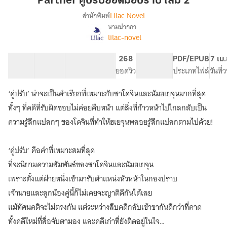
Partner คู่ปรับยอดมือปราบ เล่ม 2
ยอด
Lilac Novel
สำนักพิมพ์
มือ
นามปากกา
Partner
เรื่อง
ปราบ
lilac-novel
[นิยาย
เล่ม
แปล]
2
15 ตอน
117.83K
733
268
PG ทั่วไป
PDF/EPUB
7 เม
สารบัญ
จำนวนคำ
จำนวนหน้า (A5)
ยอดวิว
ระดับเนื้อหา
ประเภทไฟล์
วันที
‘คู่ปรับ’ น่าจะเป็นคำเรียกที่เหมาะกับซาโดจินและนัมฮเยจุนมากที่สุด
ทั้งๆ ที่คดีที่รับผิดชอบไม่ค่อยคืบหน้า แต่สิ่งที่ก้าวหน้าไปไกลกลับเป็น
ความรู้สึกแปลกๆ ของโดจินที่ทำให้ฮเยจุนพลอยรู้สึกแปลกตามไปด้วย!
‘คู่ปรับ’ คือคำที่เหมาะสมที่สุด
ที่จะนิยามความสัมพันธ์ของซาโดจินและนัมฮเยจุน
เพราะตั้งแต่ฝ่ายหนึ่งเข้ามารับตำแหน่งหัวหน้าในกองปราบ
เจ้านายและลูกน้องคู่นี้ก็ไม่เคยจะญาติดีกันได้เลย
แม้ทัศนคติจะไม่ตรงกัน แต่ระหว่างสืบคดีกลับเข้าขากันดีกว่าที่คาด
ทั้งคดีใหม่ที่สื่อจับตามอง และคดีเก่าที่ยังติดอยู่ในใจ