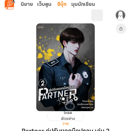
ข้ามไปยังเนื้อหาหลัก
นิยาย
เว็บตูน
อีบุ๊ก
มุมนักเขียน
โหลด
Partner
ตัวอย่าง
คู่
วาย
ปรับ