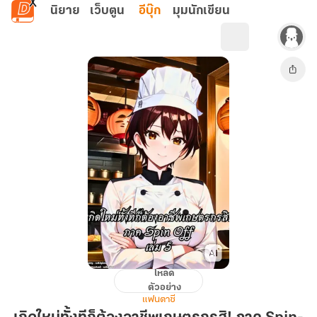
ข้ามไปยังเนื้อหาหลัก
นิยาย
เว็บตูน
อีบุ๊ก
มุมนักเขียน
โหลด
เกิด
ตัวอย่าง
ใหม่
แฟนตาซี
ทั้งที