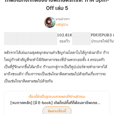
เกิดใหม่ทั้งทีก็ต้องอาชีพเกษตรกรสิ! ภาค Spin-
ก็
Off เล่ม 5
ต้อง
อาชีพ
นามปากกา
เกษตรกร
๐Algiz๐
[จบ
เรื่อง
สิ!
ภาค
หลัก]
ภาค
26 ตอน
82.09K
353
102.81K
PG ทั่วไป
PDF/EPUB
3 
[มี
สารบัญ
จำนวนคำ
Spin-
จำนวนหน้า (A5)
ยอดวิว
ระดับเนื้อหา
ประเภทไฟล์
วัน
E-
Off
book]
หลังจากได้เล่นเกมสุดสนุกสนานคำเชิญร่วมโคลาโบได้ถูกส่งมาถึง! ก้าว
เล่ม
เกิด
5
ใหญ่ก้าวสำคัญที่จะทำให้ภัตตาคารของที่บ้านพวกเธอทั้ง 4 ครอบครัว
ใหม่
ทั้งที
เป็นที่รู้จักมากขึ้นได้มาถึง! ก้าวแรกสู่การเป็นวีทูปเปอร์สายทำอาหารได้
ก็
มาถึงซะแล้ว! เรื่องราวจะเป็นเช่นไรมาติดตามชมไปด้วยกันเรื่องราวจะ
ต้อง
อาชีพ
เป็นเช่นไรมาติดตามชมไปด้วยกัน
เกษตรกร
สิ!
[เริ่ม
เรื่องนี้ยังมีในรูปแบบรายตอนให้อ่านด้วยนะ
Spin
[จบภาคหลัก] [มี E-book] เกิดใหม่ทั้งทีก็ต้องอาชีพเกษตรกรสิ! [เริ่ม Spin Off!]
Off!]
ติดตามเรื่องนี้