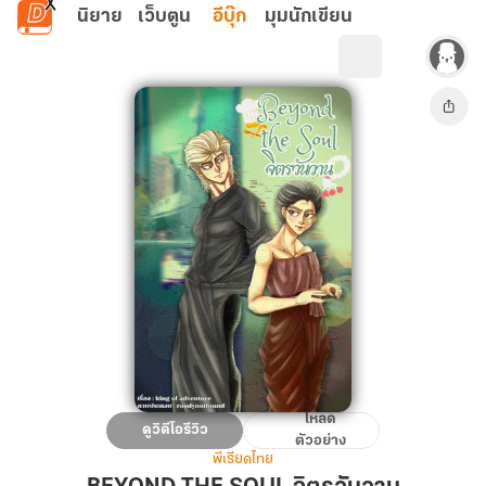
ข้ามไปยังเนื้อหาหลัก
นิยาย
เว็บตูน
อีบุ๊ก
มุมนักเขียน
โหลด
BEYOND
ดูวิดีโอรีวิว
ตัวอย่าง
THE
พีเรียดไทย
SOUL