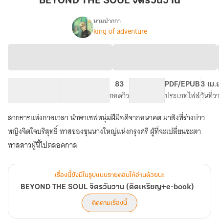
BEYOND THE SOUL จิตรวันวาน
จิตร
วัน
นามปากกา
king of adventure
BEYOND
วาน
เรื่อง
THE
SOUL
จิตร
วัน
วาน
48 ตอน
73.82K
195
83
PG ทั่วไป
PDF/EPUB
3 เม.
(ติด
สารบัญ
จำนวนคำ
จำนวนหน้า (A5)
ยอดวิว
ระดับเนื้อหา
ประเภทไฟล์
วันที่
เหรียญ+e-
book)
สายธารแห่งกาลเวลา นำพาเชฟหนุ่มฝีมือดีจากอนาคต มาสิงที่ร่างบ่าว
หญิงจิตใจบริสุทธิ์ ทาสของขุนนางใหญ่แห่งกรุงศรี ผู้ที่จะเปลี่ยนชะตา
ทาสสาวผู้นี้ไปตลอดกาล
เรื่องนี้ยังมีในรูปแบบรายตอนให้อ่านด้วยนะ
BEYOND THE SOUL จิตรวันวาน (ติดเหรียญ+e-book)
ติดตามเรื่องนี้