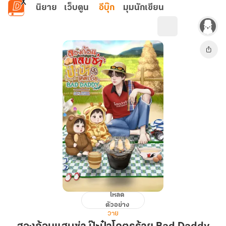
ข้ามไปยังเนื้อหาหลัก
นิยาย
เว็บตูน
อีบุ๊ก
มุมนักเขียน
โหลด
สอง
ตัวอย่าง
ก้อน
วาย
แสบ