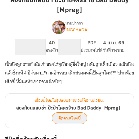
สองก้อนแสบซ่า ป๊ะป๋าโคตรร้าย Bad Daddy
ซ่า
[Mpreg]
ป๊ะป๋า
โคตร
นามปากกา
ร้าย
INGCHADA
เรื่อง
สอง
Bad
ก้อน
Daddy
296
40
PG ทั่วไป
PDF
4 เม.ย. 69
แสบ
จำนวนหน้า (A5)
[Mpreg]
ยอดวิว
ระดับเนื้อหา
ประเภทไฟล์
วันที่วางขาย
ซ่า
ป๊ะป๋า
เป็นถึงลูกชายกำนันเจ้าของไร่ทุเรียนผู้ยิ่งใหญ่ กลับถูกเด็กเมื่อวานซืนกิน
โคตร
ร้าย
แล้วชิ่งหนี 4 ปีต่อมา…"ถามอีกรอบ เด็กสองคนนี้เป็นลูกใคร!?" 'ปากห้อย
Bad
เซ็กซี่ นี่มันหน้าเขาตอนเด็กชัดๆ'
Daddy
[Mpreg]
เรื่องนี้ยังมีในรูปแบบรายตอนให้อ่านด้วยนะ
สองก้อนแสบซ่า ป๊ะป๋าโคตรร้าย Bad Daddy [Mpreg]
ติดตามเรื่องนี้