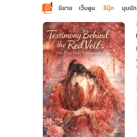
ข้ามไปยังเนื้อหาหลัก
นิยาย
เว็บตูน
อีบุ๊ก
มุมนัก
เ