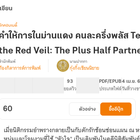
เขียน
รักคอมเมดี้
คำให้การในม่านแดง คนละครึ่งพลัส 
the Red Veil: The Plus Half Partn
สำนักพิมพ์
นามปากกา
ก้องกิดาการต์การพิมพ์
กุ๋งกิ๋งเขียนนิยาย
รื่อง
คำ
ให้การ
16 ตอน
10.05K
35
93
PG ทั่วไป
PDF/EPUB
4 เม.ย. 
ใน
สารบัญ
จำนวนคำ
จำนวนหน้า (A5)
ยอดวิว
ระดับเนื้อหา
ประเภทไฟล์
วันที่วางข
ม่าน
แดง
คนละ
60
ตัวอย่าง
ซื้ออีบุ๊ก
ครึ่ง
พลัส
Testimony
เมื่อนิติกรรมอำพรางกลายเป็นกับดักรักซ้อนซ่อนแผน ณ ห
Behind
the
หนุ่มและโฉมงามที่ใช้ "หัวใจ" เป็นเดิมพันในคดีนิติสัมพันธ์