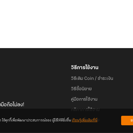
วิธีการใช้งาน
วิธีเติม Coin / ชำระเงิน
วิธีซื้อนิยาย
คู่มือการใช้งาน
มือถือไม่ลง!
กติกาการใช้งาน
้คุกกี้เพื่อพัฒนาประสบการณ์ของ ผู้ใช้ให้ดียิ่งขึ้น
เรียนรู้เพิ่มเติมที่นี่
ย
คำถามที่พบบ่อย