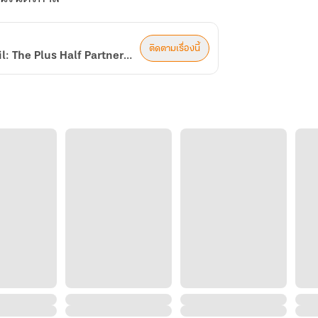
ติดตามเรื่องนี้
คำให้การในม่านแดง คนละครึ่งพลัส Testimony Behind the Red Veil: The Plus Half Partnership