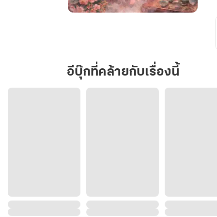
คำ
ให้การ
ใน
ม่าน
แดง
อีบุ๊กที่คล้ายกับเรื่องนี้
คนละ
ครึ่ง
พลัส
Testimony
Behind
the
Red
Veil:
The
Plus
Half
Partnership