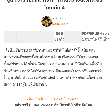
ลูน่า วารี (Luna Wari): กำเนิดราชินีเวทีระดับ
(Luna
โลกเล่ม 4
Wari):
กำเนิด
นามปากกา
ราชินี
Bananajoy
เรื่อง
ลู
เวที
น่า
ระดับ
14 ตอน
24.09K
157
855
PG ทั่วไป
PDF/EPUB
4 เม.
วารี
สารบัญ
จำนวนคำ
โลก
จำนวนหน้า (A5)
ยอดวิว
ระดับเนื้อหา
ประเภทไฟล์
วันที่
(Luna
เล่ม
Varee):
"สิบปี... คือระยะเวลาที่ยาวนานพอจะทำให้เหล็กกล้าขึ้นสนิม และ
4
กำเนิด
ราชินี
ยาวนานพอที่จะบดขยี้ความฝันของเด็กผู้หญิงคนหนึ่งให้แหลกสลาย"
เวที
ตั้งแต่จำความได้ 'น้ำริน' ในวัย 8 ขวบก็สวมรองเท้าผ้าใบเต้นจนพื้นห้อง
ระดับ
ซ้อมสึกหรอ เธอจับไมค์ร้องเพลงจนเสียงแหบแห้ง ผ่านเวทีประกวดเล็ก
โลก
ใหญ่มานับไม่ถ้วน แต่ผลลัพธ์ที่ได้กลับมีเพียงคำวิจารณ์แสนเย็นชาและ
เรื่องนี้ยังมีในรูปแบบรายตอนให้อ่านด้วยนะ
ลูน่า วารี (Luna Varee): กำเนิดราชินีเวทีระดับโลก