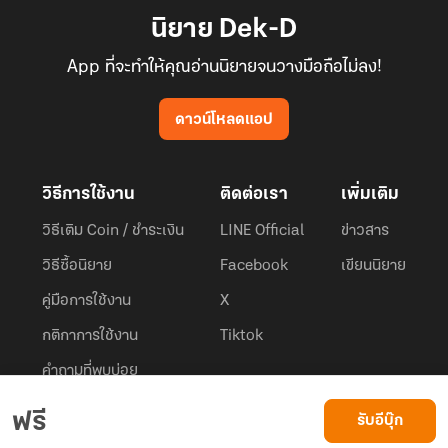
นิยาย Dek-D
App ที่จะทำให้คุณอ่านนิยายจนวางมือถือไม่ลง!
ดาวน์โหลดแอป
วิธีการใช้งาน
ติดต่อเรา
เพิ่มเติม
วิธีเติม Coin / ชำระเงิน
LINE Official
ข่าวสาร
วิธีซื้อนิยาย
Facebook
เขียนนิยาย
คู่มือการใช้งาน
X
กติกาการใช้งาน
Tiktok
คำถามที่พบบ่อย
Dek-D.com ใช้คุกกี้เพื่อพัฒนาประสบการณ์ของ ผู้ใช้ให้ดียิ่งขึ้น
ฟรี
รับอีบุ๊ก
ยอมรับ
เรียนรู้เพิ่มเติมที่นี่
© 2026
Dek-D Interactive Co.,Ltd.
All rights reserved. |
Privacy Policy