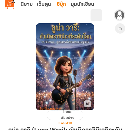
ข้ามไปยังเนื้อหาหลัก
นิยาย
เว็บตูน
อีบุ๊ก
มุมนักเขียน
โหลด
ลู
ตัวอย่าง
น่า
แฟนตาซี
วารี