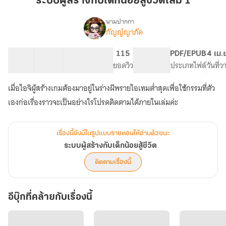
ระบบผู้สร้างกับเด็กน้อยสู้ชีวิตเล่ม 1
กับ
เด็ก
นามปากกา
กัญญ์ญาภัค
เรื่อง
น้อย
ระบบ
สู้
ผู้
38 ตอน
65.97K
409
115
PG ทั่วไป
PDF/EPUB
4 เม.
ชีวิต
สร้าง
สารบัญ
จำนวนคำ
จำนวนหน้า (A5)
ยอดวิว
ระดับเนื้อหา
ประเภทไฟล์
วันที่
เล่ม
กับ
เด็ก
1
เมื่อไอจิผู้สร้างเกมต้องมาอยู่ในร่างผีพรายไอเทมต่ำสุดเพื่อใช้กรรมที่ตัว
น้อย
สู้
เองก่อเรื่องราวจะเป็นอย่างไรโปรดติดตามได้ภายในเล่มค่ะ
ชีวิต
เรื่องนี้ยังมีในรูปแบบรายตอนให้อ่านด้วยนะ
ระบบผู้สร้างกับเด็กน้อยสู้ชีวิต
ติดตามเรื่องนี้
อีบุ๊กที่คล้ายกับเรื่องนี้