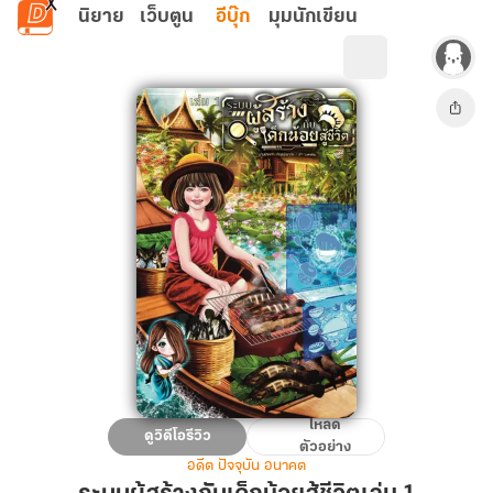
ข้ามไปยังเนื้อหาหลัก
นิยาย
เว็บตูน
อีบุ๊ก
มุมนักเขียน
โหลด
ระบบ
ดูวิดีโอรีวิว
ตัวอย่าง
ผู้
อดีต ปัจจุบัน อนาคต
สร้าง