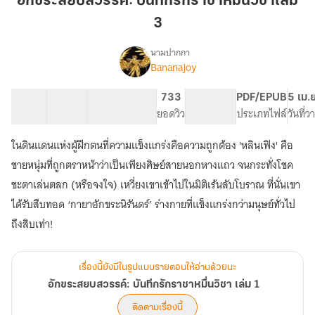
อักขระสยบสวรรค์: บันทึกรักราชาหมื่นวิชาเล่ม
บันทึก
3
รัก
ราชา
นามปากกา
หมื่น
Bananajoy
เรื่อง
อักขระ
วิชา
สยบ
เล่ม
12 ตอน
28.9K
159
733
PG ทั่วไป
PDF/EPUB
5 เม.
สวรรค์:
สารบัญ
จำนวนคำ
3
จำนวนหน้า (A5)
ยอดวิว
ระดับเนื้อหา
ประเภทไฟล์
วันที่
บันทึก
รัก
ในดินแดนแห่งผู้ฝึกตนที่ความแข็งแกร่งคือความถูกต้อง 'หลินเฟิง' คือ
ราชา
หมื่น
ชายหนุ่มที่ถูกตราหน้าว่าเป็นเพียงศิษย์สายนอกหางแถว จนกระทั่งโชค
วิชา
ชะตาเล่นตลก (หรือจงใจ) เหวี่ยงเขาเข้าไปในมิติเร้นลับโบราณ ที่นั่นเขา
เล่ม
ได้รับสืบทอด ‘กายาอักขระนิรันดร์’ ร่างกายที่แข็งแกร่งกว่ามนุษย์ทั่วไป
1
เรื่องนี้ยังมีในรูปแบบรายตอนให้อ่านด้วยนะ
อักขระสยบสวรรค์: บันทึกรักราชาหมื่นวิชา เล่ม 1
ติดตามเรื่องนี้