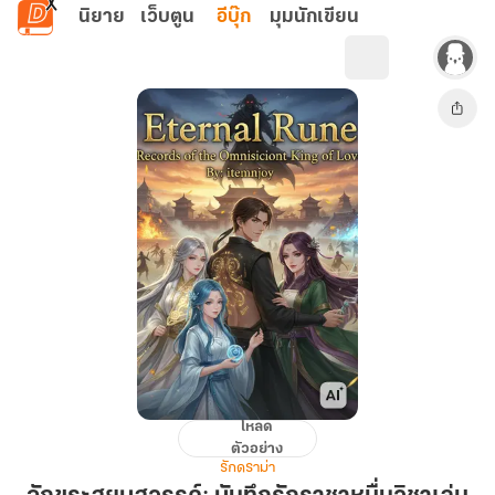
ข้ามไปยังเนื้อหาหลัก
นิยาย
เว็บตูน
อีบุ๊ก
มุมนักเขียน
โหลด
อักขระ
ตัวอย่าง
สยบ
รักดราม่า
สวรรค์: