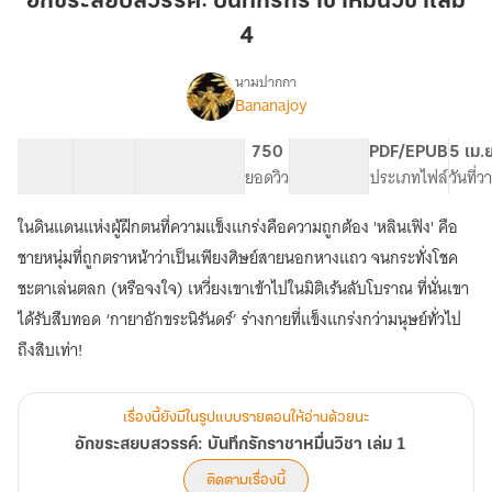
อักขระสยบสวรรค์: บันทึกรักราชาหมื่นวิชาเล่ม
บันทึก
4
รัก
ราชา
นามปากกา
หมื่น
Bananajoy
เรื่อง
อักขระ
วิชา
สยบ
เล่ม
12 ตอน
32.25K
176
750
PG ทั่วไป
PDF/EPUB
5 เม.
สวรรค์:
สารบัญ
จำนวนคำ
4
จำนวนหน้า (A5)
ยอดวิว
ระดับเนื้อหา
ประเภทไฟล์
วันที่
บันทึก
รัก
ในดินแดนแห่งผู้ฝึกตนที่ความแข็งแกร่งคือความถูกต้อง 'หลินเฟิง' คือ
ราชา
หมื่น
ชายหนุ่มที่ถูกตราหน้าว่าเป็นเพียงศิษย์สายนอกหางแถว จนกระทั่งโชค
วิชา
ชะตาเล่นตลก (หรือจงใจ) เหวี่ยงเขาเข้าไปในมิติเร้นลับโบราณ ที่นั่นเขา
เล่ม
ได้รับสืบทอด ‘กายาอักขระนิรันดร์’ ร่างกายที่แข็งแกร่งกว่ามนุษย์ทั่วไป
1
เรื่องนี้ยังมีในรูปแบบรายตอนให้อ่านด้วยนะ
อักขระสยบสวรรค์: บันทึกรักราชาหมื่นวิชา เล่ม 1
ติดตามเรื่องนี้