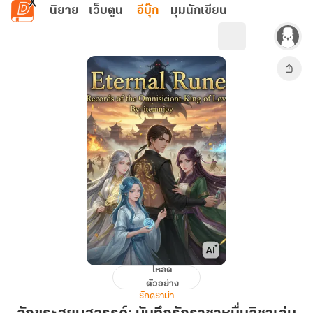
ข้ามไปยังเนื้อหาหลัก
นิยาย
เว็บตูน
อีบุ๊ก
มุมนักเขียน
โหลด
อักขระ
ตัวอย่าง
สยบ
รักดราม่า
สวรรค์: