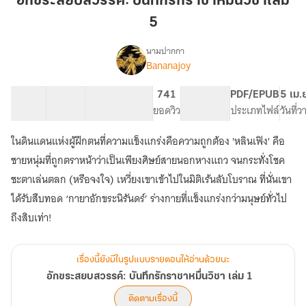
อักขระสยบสวรรค์: บันทึกรักราชาหมื่นวิชาเล่ม
บันทึก
5
รัก
ราชา
นามปากกา
หมื่น
Bananajoy
เรื่อง
อักขระ
วิชา
สยบ
เล่ม
13 ตอน
33.5K
192
741
PG ทั่วไป
PDF/EPUB
5 เม.
สวรรค์:
สารบัญ
จำนวนคำ
5
จำนวนหน้า (A5)
ยอดวิว
ระดับเนื้อหา
ประเภทไฟล์
วันที่
บันทึก
รัก
ในดินแดนแห่งผู้ฝึกตนที่ความแข็งแกร่งคือความถูกต้อง 'หลินเฟิง' คือ
ราชา
หมื่น
ชายหนุ่มที่ถูกตราหน้าว่าเป็นเพียงศิษย์สายนอกหางแถว จนกระทั่งโชค
วิชา
ชะตาเล่นตลก (หรือจงใจ) เหวี่ยงเขาเข้าไปในมิติเร้นลับโบราณ ที่นั่นเขา
เล่ม
ได้รับสืบทอด ‘กายาอักขระนิรันดร์’ ร่างกายที่แข็งแกร่งกว่ามนุษย์ทั่วไป
1
เรื่องนี้ยังมีในรูปแบบรายตอนให้อ่านด้วยนะ
อักขระสยบสวรรค์: บันทึกรักราชาหมื่นวิชา เล่ม 1
ติดตามเรื่องนี้