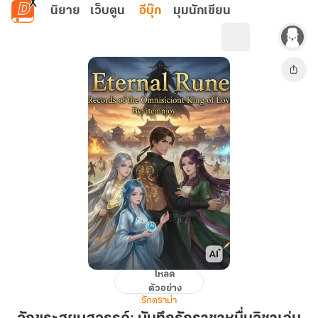
ข้ามไปยังเนื้อหาหลัก
นิยาย
เว็บตูน
อีบุ๊ก
มุมนักเขียน
โหลด
อักขระ
ตัวอย่าง
สยบ
รักดราม่า
สวรรค์: