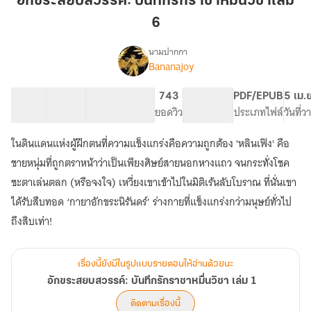
อักขระสยบสวรรค์: บันทึกรักราชาหมื่นวิชาเล่ม
บันทึก
6
รัก
ราชา
นามปากกา
หมื่น
Bananajoy
เรื่อง
อักขระ
วิชา
สยบ
เล่ม
12 ตอน
28.33K
156
743
PG ทั่วไป
PDF/EPUB
5 เม.
สวรรค์:
สารบัญ
จำนวนคำ
6
จำนวนหน้า (A5)
ยอดวิว
ระดับเนื้อหา
ประเภทไฟล์
วันที่
บันทึก
รัก
ในดินแดนแห่งผู้ฝึกตนที่ความแข็งแกร่งคือความถูกต้อง 'หลินเฟิง' คือ
ราชา
หมื่น
ชายหนุ่มที่ถูกตราหน้าว่าเป็นเพียงศิษย์สายนอกหางแถว จนกระทั่งโชค
วิชา
ชะตาเล่นตลก (หรือจงใจ) เหวี่ยงเขาเข้าไปในมิติเร้นลับโบราณ ที่นั่นเขา
เล่ม
ได้รับสืบทอด ‘กายาอักขระนิรันดร์’ ร่างกายที่แข็งแกร่งกว่ามนุษย์ทั่วไป
1
เรื่องนี้ยังมีในรูปแบบรายตอนให้อ่านด้วยนะ
อักขระสยบสวรรค์: บันทึกรักราชาหมื่นวิชา เล่ม 1
ติดตามเรื่องนี้