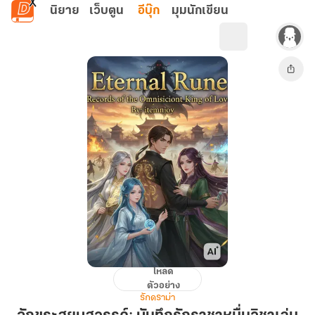
ข้ามไปยังเนื้อหาหลัก
นิยาย
เว็บตูน
อีบุ๊ก
มุมนักเขียน
โหลด
อักขระ
ตัวอย่าง
สยบ
รักดราม่า
สวรรค์: