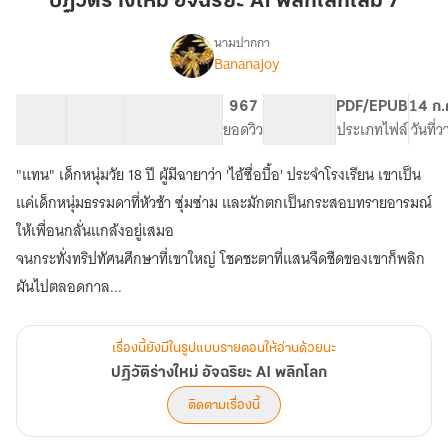
ปฏิวัติร่างใหม่ อัจฉริยะ AI พลิกโลกเล่ม 7
อัจฉริยะ
AI
นามปากกา
Bananajoy
เรื่อง
พลิก
ปฏิวัติ
โลก
ร่าง
12 ตอน
28.53K
238
967
PG ทั่วไป
PDF/EPUB
14 ก.
เล่ม
ใหม่
สารบัญ
จำนวนคำ
จำนวนหน้า (A5)
ยอดวิว
ระดับเนื้อหา
ประเภทไฟล์
วันที่
7
อัจฉริยะ
AI
"แทน" เด็กหนุ่มวัย 18 ปี ผู้มีฉายาว่า 'ไอ้ซื่อบื้อ' ประจำโรงเรียน เขาเป็น
พลิก
โลก
แค่เด็กหนุ่มธรรมดาที่หัวช้า ซุ่มซ่าม และมักตกเป็นกระสอบทรายอารมณ์
ให้เพื่อนกลั่นแกล้งอยู่เสมอ
จนกระทั่งทริปทัศนศึกษาที่เขาใหญ่ โชคชะตาที่แสนจืดชืดของเขาก็พลิก
เรื่องนี้ยังมีในรูปแบบรายตอนให้อ่านด้วยนะ
ปฏิวัติร่างใหม่ อัจฉริยะ AI พลิกโลก
ติดตามเรื่องนี้