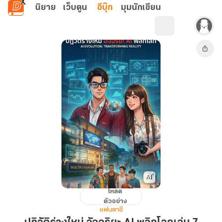
ข้ามไปยังเนื้อหาหลัก
นิยาย
เว็บตูน
อีบุ๊ก
มุมนักเขียน
โหลด
ปฏิวัติ
ตัวอย่าง
ร่าง
แฟนตาซี
ใหม่