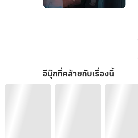
ผี
หอพัก
ห้อง
404
บอก
ว่า
เนื้อ
คู่
ผม
อีบุ๊กที่คล้ายกับเรื่องนี้
เป็น
ฆาตกร