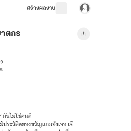
สร้างผลงาน
นฆาตกร
69
าย
่ามันไม่ใช่คนดี
่มีประวัติสยองขวัญแถมยังเจอ เจ๊