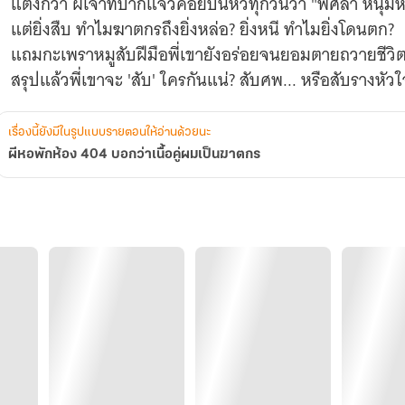
แตงกวา ผีเจ้าที่ปากแจ๋วคอยปั่นหัวทุกวันว่า "พี่ศิลา หนุ่
แต่ยิ่งสืบ ทำไมฆาตกรถึงยิ่งหล่อ? ยิ่งหนี ทำไมยิ่งโดนตก?
แถมกะเพราหมูสับฝีมือพี่เขายังอร่อยจนยอมตายถวายชีวิต
สรุปแล้วพี่เขาจะ 'สับ' ใครกันแน่? สับศพ... หรือสับรางหั
เรื่องนี้ยังมีในรูปแบบรายตอนให้อ่านด้วยนะ
ผีหอพักห้อง 404 บอกว่าเนื้อคู่ผมเป็นฆาตกร