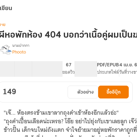
เขียน
วาย
ผีหอพักห้อง 404 บอกว่าเนื้อคู่ผมเป็
นามปากกา
Phooto
รื่อง
ผี
หอพัก
26 ตอน
31.19K
172
67
PG ทั่วไป
PDF/EPUB
4 เม.ย. 
ห้อง
สารบัญ
จำนวนคำ
จำนวนหน้า (A5)
ยอดวิว
ระดับเนื้อหา
ประเภทไฟล์
วันที่วางข
404
บอก
ว่า
149
ตัวอย่าง
ซื้ออีบุ๊ก
เนื้อ
ู่
ผม
"เจ๊... ห้องตรงข้ามเขาลากถุงดำเข้าห้องอีกแล้วอ่ะ"
เป็น
ฆาตกร
"ถุงดำเปื้อนเลือดน่ะเหรอ? โอ๊ย อย่าไปยุ่งกับเขาเลยลูก เจ๊ว
ข้าวปั้น เด็กจบใหม่ถังแตก จำใจย้ายมาอยู่หอพักราคาถูกที