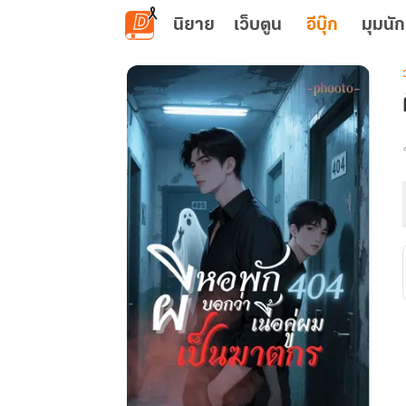
ข้ามไปยังเนื้อหาหลัก
นิยาย
เว็บตูน
อีบุ๊ก
มุมนัก
เ
ค