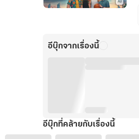
ปฏิวัติ
ร่าง
ใหม่
อัจฉริยะ
AI
อีบุ๊กจากเรื่องนี้
พลิก
โลก
เล่ม
9
อีบุ๊กที่คล้ายกับเรื่องนี้