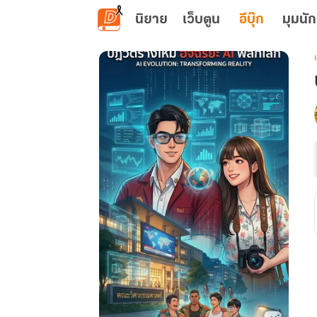
ข้ามไปยังเนื้อหาหลัก
นิยาย
เว็บตูน
อีบุ๊ก
มุมนัก
เ