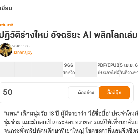
เขียน
แฟนตาซี
ปฏิวัติร่างใหม่ อัจฉริยะ AI พลิกโลกเล่
นามปากกา
Bananajoy
รื่อง
ปฏิวัติ
ร่าง
12 ตอน
28.08K
238
966
PG ทั่วไป
PDF/EPUB
5 เม.ย. 
ใหม่
สารบัญ
จำนวนคำ
จำนวนหน้า (A5)
ยอดวิว
ระดับเนื้อหา
ประเภทไฟล์
วันที่วางข
อัจฉริยะ
AI
พลิก
50
ตัวอย่าง
ซื้ออีบุ๊ก
โลก
"แทน" เด็กหนุ่มวัย 18 ปี ผู้มีฉายาว่า 'ไอ้ซื่อบื้อ' ประจำโร
ซุ่มซ่าม และมักตกเป็นกระสอบทรายอารมณ์ให้เพื่อนกลั่นแ