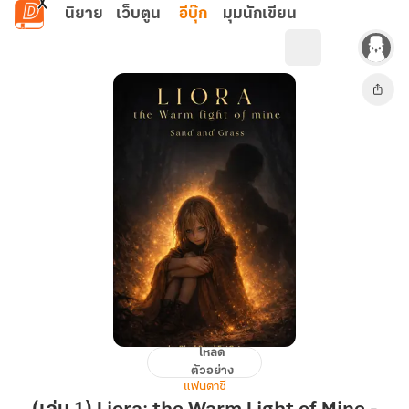
ข้ามไปยังเนื้อหาหลัก
นิยาย
เว็บตูน
อีบุ๊ก
มุมนักเขียน
โหลด
(เล่ม
ตัวอย่าง
1)
แฟนตาซี
Liora: