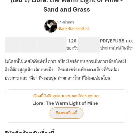
(เล่ม 1) Liora: the Warm Light of Mine -
the
Sand and Grass
Warm
Light
นามปากกา
of
BlackBlackFatCat
Liora:
เรื่อง
Mine
The
Warm
-
25 ตอน
120.3K
690
126
NC 18
PDF/EPUB
5 เม.
Light
สารบัญ
จำนวนคำ
Sand
จำนวนหน้า (A5)
ยอดวิว
ระดับเนื้อหา
ประเภทไฟล์
วันที่
of
and
Mine
ในโลกที่ไม่เคยใจดีแห่งนี้ การปกป้องใครสักคน อาจเป็นการเลือกโดยมี
Grass
สิ่งที่ต้องสูญเสีย เด็กคนหนึ่ง… คือแสงสว่างเพียงดวงเดียวที่ยังเปล่ง
ประกาย และ "ดื้อ" ที่จะอบอุ่น ท่ามกลางโลกที่ไม่เคยอ่อนโยน
เรื่องนี้ยังมีในรูปแบบรายตอนให้อ่านด้วยนะ
Liora: The Warm Light of Mine
ติดตามเรื่องนี้