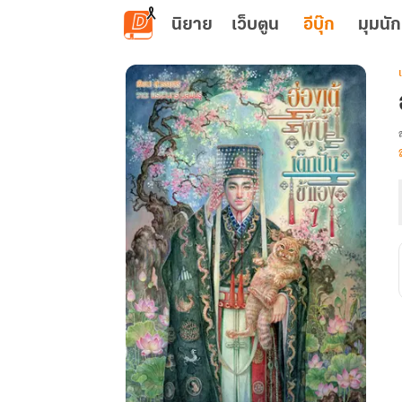
ข้ามไปยังเนื้อหาหลัก
นิยาย
เว็บตูน
อีบุ๊ก
มุมนัก
เ
ผ
น
ร