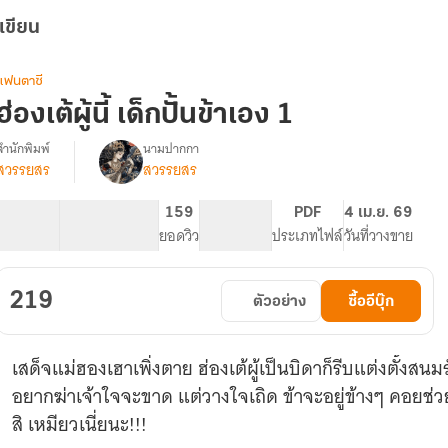
เขียน
แฟนตาซี
ฮ่องเต้ผู้นี้ เด็กปั้นข้าเอง 1
สำนักพิมพ์
นามปากกา
สวรรยสร
สวรรยสร
รื่อง
ฮ่องเต้
ู้
109.95K
779
159
PG ทั่วไป
PDF
4 เม.ย. 69
ี้
จำนวนคำ
จำนวนหน้า (A5)
ยอดวิว
ระดับเนื้อหา
ประเภทไฟล์
วันที่วางขาย
เด็ก
ปั้น
ข้า
219
ตัวอย่าง
ซื้ออีบุ๊ก
เอง
(อี
บุ๊ก
เสด็จแม่ฮองเฮาเพิ่งตาย ฮ่องเต้ผู้เป็นบิดาก็รีบแต่งตั้ง
2
เล่ม
อยากฆ่าเจ้าใจจะขาด แต่วางใจเถิด ข้าจะอยู่ข้างๆ คอยช่วยเ
จบ)
สิ เหมียวเนี่ยนะ!!!
-
ี