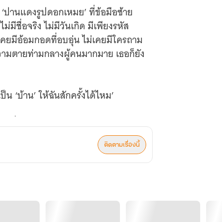
ง ‘ปานแดงรูปดอกเหมย’ ที่ข้อมือซ้าย
่มีชื่อจริง ไม่มีวันเกิด มีเพียงรหัส
ม่เคยมีอ้อมกอดที่อบอุ่น ไม่เคยมีใครถาม
อความตายท่ามกลางผู้คนมากมาย เธอก็ยัง
เป็น ‘บ้าน’ ให้ฉันสักครั้งได้ไหม’
รกที่ได้รับไม่ใช่ความรัก แต่เป็นแววตา
ปืนอันเย็นเฉียบจากนายทหารที่เป็น
ติดตามเรื่องนี้