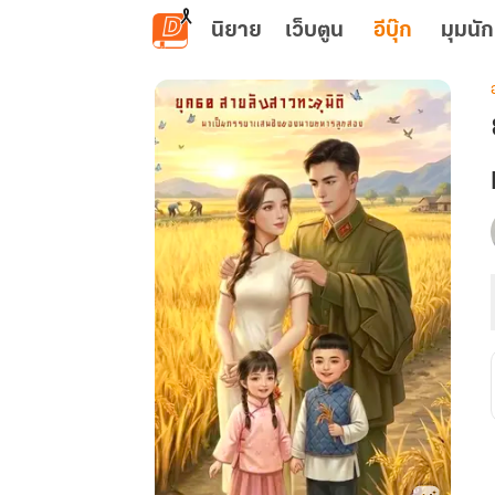
ข้ามไปยังเนื้อหาหลัก
นิยาย
เว็บตูน
อีบุ๊ก
มุมนัก
เ