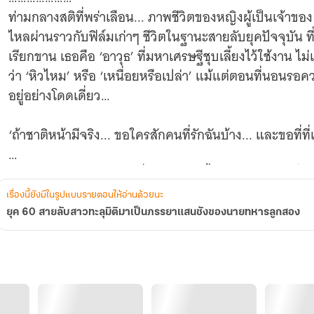
ของ
ท่ามกลางสติที่พร่าเลือน... ภาพชีวิตของหญิงผู้เป็นเจ้าขอ
นาย
ทหาร
ไหลผ่านราวกับฟิล์มเก่าๆ ชีวิตในฐานะสายลับยุคปัจจุบัน ที่ไม
ลูก
เรียกขาน เธอคือ ‘อาวุธ’ ที่มหาเศรษฐีชุบเลี้ยงไว้ใช้งาน ไ
สอง
ว่า ‘หิวไหม’ หรือ ‘เหนื่อยหรือเปล่า’ แม้แต่ตอนที่นอนร
อยู่อย่างโดดเดี่ยว…
‘ถ้าชาติหน้ามีจริง... ขอใครสักคนที่รักฉันบ้าง... และขอที่ที่
แต่สวรรค์กลับเล่นตลก เมื่อเธอลืมตาขึ้นมาในร่างใหม่ สิ่งแ
อาฆาตจากเด็กชายตัวน้อย พร้อมน้องสาว และปลายกระบอก
เรื่องนี้ยังมีในรูปแบบรายตอนให้อ่านด้วยนะ
‘สามี’ ในชนบท ปี1960
ยุค 60 สายลับสาวทะลุมิติมาเป็นภรรยาแสนชังของนายทหารลูกสอง