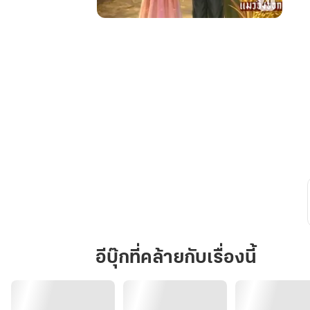
ยุค60
สายลับ
สาว
ทะลุ
มิติ
มา
เป็น
ภรรยา
แสน
ชัง
ของ
นาย
ทหาร
ลูก
อีบุ๊กที่คล้ายกับเรื่องนี้
สอง