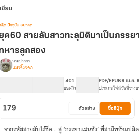
เขียน
อดีต ปัจจุบัน อนาคต
ยุค60 สายลับสาวทะลุมิติมาเป็นภรร
ทหารลูกสอง
นามปากกา
แมวจิ้งจอก
รื่อง
ยุค
60
46 ตอน
62.98K
372
401
PG ทั่วไป
PDF/EPUB
6 เม.ย. 
สายลับ
สารบัญ
จำนวนคำ
จำนวนหน้า (A5)
ยอดวิว
ระดับเนื้อหา
ประเภทไฟล์
วันที่วาง
สาว
ทะลุ
มิติ
179
ตัวอย่าง
ซื้ออีบุ๊ก
มา
เป็น
ภรรยา
จากรหัสสายลับไร้ชื่อ... สู่ ‘ภรรยาแสนชัง’ ที่สามีพร้อมปลิด
แสน
ชัง
…………………