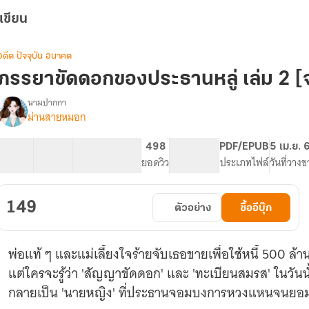
เขียน
อดีต ปัจจุบัน อนาคต
ภรรยาขัดดอกของประธานหลู่ เล่ม 2 [
นามปากกา
ม่านสายหมอก
รื่อง
ภรรยา
ขัดดอก
49 ตอน
58.94K
327
498
PG ทั่วไป
PDF/EPUB
5 เม.ย. 
ของ
สารบัญ
จำนวนคำ
จำนวนหน้า (A5)
ยอดวิว
ระดับเนื้อหา
ประเภทไฟล์
วันที่วาง
ประธาน
หลู่
149
ตัวอย่าง
ซื้ออีบุ๊ก
พ่อแท้ ๆ และแม่เลี้ยงใจร้ายจับเธอขายเพื่อใช้หนี้ 500 ล้
แต่ใครจะรู้ว่า 'สัญญาขัดดอก' และ 'ทะเบียนสมรส' ในวันน