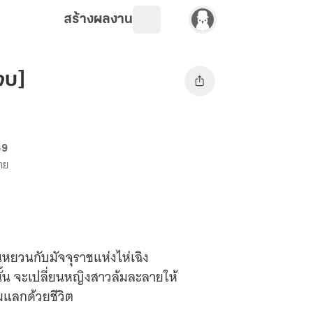
สร้างผลงาน
จบ]
69
ขาย
านหยวนกับมัจจุราชแห่งไห่เฉิง
ั้น จะเปลี่ยนหญิงสาวล้มละลายให้