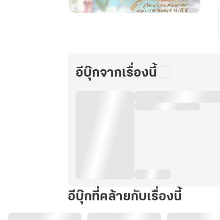
ภรรยา
ขัดดอก
ของ
ประธาน
หลู่
อีบุ๊กจากเรื่องนี้
เล่ม
2
[จบ]
อีบุ๊กที่คล้ายกับเรื่องนี้