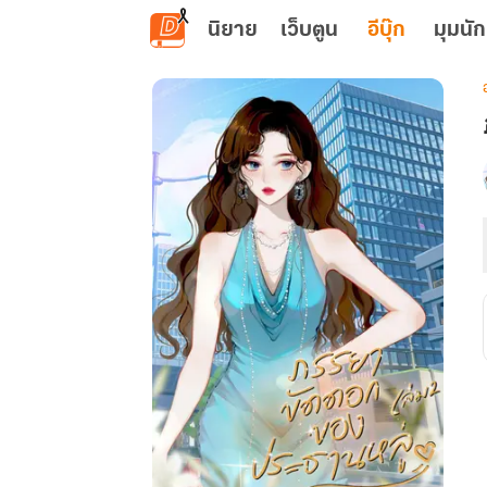
ข้ามไปยังเนื้อหาหลัก
นิยาย
เว็บตูน
อีบุ๊ก
มุมนัก
เ