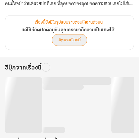
คนนั้นอย่าว่าแต่สวยปกติเลย นี่สุดยอดของสุดยอดความสวยเลยไม่ใช่เห
รอ?
เรื่องนี้ยังมีในรูปแบบรายตอนให้อ่านด้วยนะ
สถานการณ์แบบนี้มันอะไร?
แค่ใช้ชีวิตปกติอยู่กับคุณภรรยาก็กลายเป็นเทพได้
ติดตามเรื่องนี้
ไม่ใช่แค่สร้างสถานการณ์ปกติ แค่พบกันครั้งแรกก็รักษากันแบบแนบ
เนื้อแล้ว!
อีบุ๊กจากเรื่องนี้
ไหนจะทำให้เธอสนใจในตัวเขาจนตามมาติดๆอีก!
สุดท้ายเขาเองก็ยอมรับว่าตัวเองก็หลงเสน่ห์เธอไม่น้อย
ไม่ใช่แค่ทำให้เขาแข็งแกร่งขึ้นผิดหูผิดตา
แต่กลับมอบคนรักที่ไม่อาจคิดแม้แต่ฝันมาให้