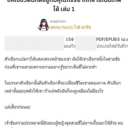
แค่ใช้ชีวิตปกติอยู่กับคุณภรรยาก็กลายเป็นเทพ
ปกติ
ได้ เล่ม 1
อยู่
กับ
นามปากกา
คุณ
White Parish ไวท์ พาริช
เรื่อง
แค่
ภรรยา
ใช้
ก็
19 ตอน
51.26K
332
156
PG ทั่วไป
PDF/EPUB
5 เม.
ชีวิต
สารบัญ
จำนวนคำ
กลาย
จำนวนหน้า (A5)
ยอดวิว
ระดับเนื้อหา
ประเภทไฟล์
วันที่
ปกติ
เป็น
อยู่
ตัวเลือกแปลกๆได้แสดงตรงหน้าของเขา มันให้เขาเลือกหนึ่งในสามข้อ
เทพ
กับ
คุณ
ได้
ก่อนที่เขาจะตายเพราะความอยากรู้อยากเห็นที่ไม่ควรทำ
ภรรยา
เล่ม
ก็
1
ในบรรดาตัวเลือกนั้นคือตัวเลือกที่จะเปลี่ยนชีวิตเขาตลอดกาล ตัวเลือก
กลาย
เป็น
เหล่านั้นมอบพลังให้เขา ถ้าแค่พลังมันก็คงดูเหมือนไม่มีอะไร
เทพ
ได้
แต่เดี๋ยวก่อนนะ
เจ้าข้อความประหลาดนี่ยังมอบผู้หญิงสุดสวยที่ไม่อาจเอื้อมมาให้ด้วย คน