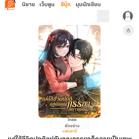
ข้ามไปยังเนื้อหาหลัก
นิยาย
เว็บตูน
อีบุ๊ก
มุมนักเขียน
โหลด
แค่
ตัวอย่าง
ใช้
แฟนตาซี
ชีวิต