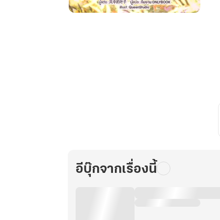
ถัง
เป่า
หนู
น้อย
นำ
โชค
แห่ง
บ้าน
ตระกูล
ซู
เล่ม
21
อีบุ๊กจากเรื่องนี้