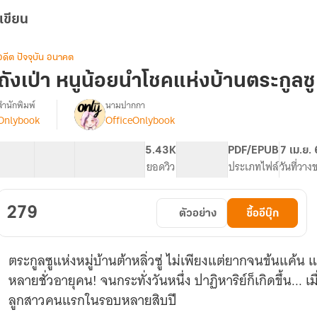
เขียน
อดีต ปัจจุบัน อนาคต
ถังเป่า หนูน้อยนำโชคแห่งบ้านตระกูลซู
สำนักพิมพ์
นามปากกา
Onlybook
OfficeOnlybook
รื่อง
ถัง
เป่า
40 ตอน
68.3K
499
5.43K
PG ทั่วไป
PDF/EPUB
7 เม.ย.
หนู
สารบัญ
จำนวนคำ
จำนวนหน้า (A5)
ยอดวิว
ระดับเนื้อหา
ประเภทไฟล์
วันที่วาง
น้อย
นำ
โชค
279
ตัวอย่าง
ซื้ออีบุ๊ก
แห่ง
บ้าน
ตระกูล
ตระกูลซูแห่งหมู่บ้านต้าหลิ่วซู่ ไม่เพียงแต่ยากจนข้นแค้
ซู
หลายชั่วอายุคน! จนกระทั่งวันหนึ่ง ปาฏิหาริย์ก็เกิดขึ้น... เ
ลูกสาวคนแรกในรอบหลายสิบปี