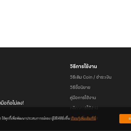
วิธีการใช้งาน
วิธีเติม Coin / ชำระเงิน
วิธีซื้อนิยาย
คู่มือการใช้งาน
มือถือไม่ลง!
กติกาการใช้งาน
้คุกกี้เพื่อพัฒนาประสบการณ์ของ ผู้ใช้ให้ดียิ่งขึ้น
เรียนรู้เพิ่มเติมที่นี่
ย
คำถามที่พบบ่อย