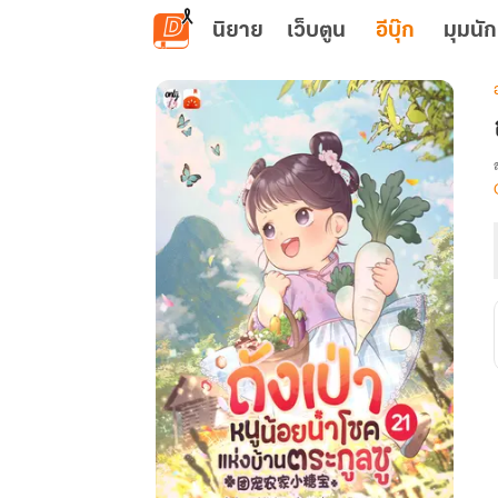
ข้ามไปยังเนื้อหาหลัก
นิยาย
เว็บตูน
อีบุ๊ก
มุมนัก
เ