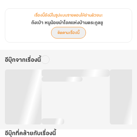
ภายในบ้านตระกูลซู... ทุกคนต่างเห่อน้องสาวคนใหม่กันสุดหัวใจ การมา
ถึงของถังเป่าได้เปลี่ยนทุกอย่างไปตลอดกาล และนี่คือเรื่องราวของเด็ก
เรื่องนี้ยังมีในรูปแบบรายตอนให้อ่านด้วยนะ
หญิงตัวน้อยที่จะนำพาความสุขและความมั่งคั่งมาสู่ครอบครัวอย่างที่ไม่มี
ถังเป่า หนูน้อยนำโชคแห่งบ้านตระกูลซู
ใครเคยจินตนาการถึง! (บทที่ 961-1000)
ติดตามเรื่องนี้
อีบุ๊กจากเรื่องนี้
อีบุ๊กที่คล้ายกับเรื่องนี้