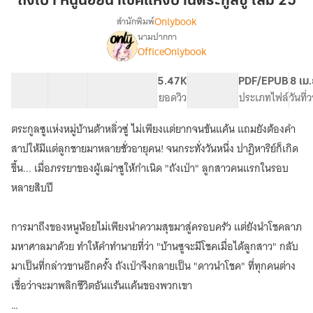
ถังเป่า หนูน้อยนำโชคแห่งบ้านตระกูลซู เล่ม 25
น้อย
Onlybook
สำนักพิมพ์
นำ
นามปากกา
เรื่อง
โชค
OfficeOnlybook
ถัง
แห่ง
เป่า
บ้าน
หนู
40 ตอน
68.92K
493
5.47K
PG ทั่วไป
PDF/EPUB
8 เม
ตระกูล
น้อย
สารบัญ
จำนวนคำ
จำนวนหน้า (A5)
ยอดวิว
ระดับเนื้อหา
ประเภทไฟล์
วันที
นำ
ซู
โชค
ตระกูลซูแห่งหมู่บ้านต้าหลิ่วซู่ ไม่เพียงแต่ยากจนข้นแค้น แถมยังต้องคำ
เล่ม
แห่ง
25
สาปให้มีแต่ลูกชายมาหลายชั่วอายุคน! จนกระทั่งวันหนึ่ง ปาฏิหาริย์ก็เกิด
บ้าน
ตระกูล
ขึ้น... เมื่อภรรยาของผู้เฒ่าซูให้กำเนิด "ถังเป่า" ลูกสาวคนแรกในรอบ
ซู
หลายสิบปี
การมาถึงของหนูน้อยไม่เพียงนำความสุขมาสู่ครอบครัว แต่ยังนำโชคลาภ
มหาศาลมาด้วย ทำให้คำทำนายที่ว่า "บ้านซูจะมีโชคเมื่อได้ลูกสาว" กลับ
มาเป็นที่กล่าวขานอีกครั้ง ถังเป่าจึงกลายเป็น "ดาวนำโชค" ที่ทุกคนต่าง
เชื่อว่าจะมาพลิกชีวิตอันแร้นแค้นของพวกเขา