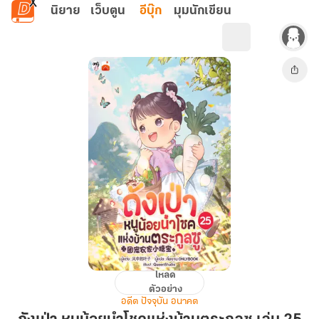
ข้ามไปยังเนื้อหาหลัก
นิยาย
เว็บตูน
อีบุ๊ก
มุมนักเขียน
โหลด
ถัง
ตัวอย่าง
เป่า
อดีต ปัจจุบัน อนาคต
หนู