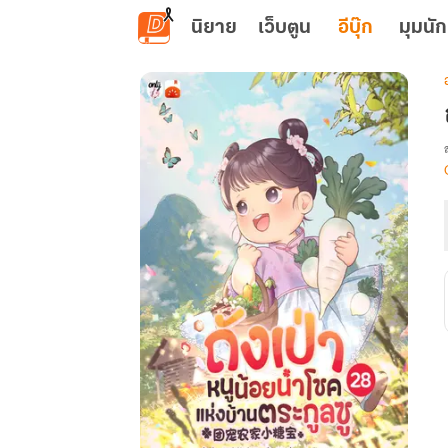
ข้ามไปยังเนื้อหาหลัก
นิยาย
เว็บตูน
อีบุ๊ก
มุมนัก
เ