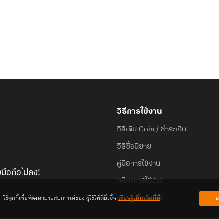
วิธีการใช้งาน
วิธีเติม Coin / ชำระเงิน
วิธีซื้อนิยาย
คู่มือการใช้งาน
มือถือไม่ลง!
กติกาการใช้งาน
้คุกกี้เพื่อพัฒนาประสบการณ์ของ ผู้ใช้ให้ดียิ่งขึ้น
เรียนรู้เพิ่มเติมที่นี่
ย
คำถามที่พบบ่อย