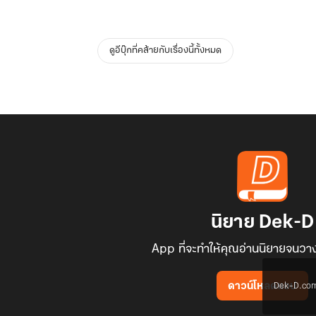
ดูอีบุ๊กที่คล้ายกับเรื่องนี้ทั้งหมด
นิยาย Dek-D
App ที่จะทำให้คุณอ่านนิยายจนวาง
Dek-D.com ใช
ดาวน์โหลดแอป