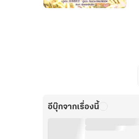
ถัง
เป่า
หนู
น้อย
นำ
โชค
แห่ง
บ้าน
ตระกูล
ซู
เล่ม
28
อีบุ๊กจากเรื่องนี้