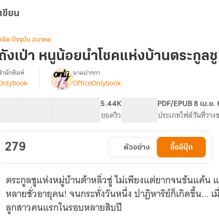
เขียน
อดีต ปัจจุบัน อนาคต
ถังเป่า หนูน้อยนำโชคแห่งบ้านตระกูลซู
สำนักพิมพ์
นามปากกา
Onlybook
OfficeOnlybook
รื่อง
ถัง
เป่า
40 ตอน
71.91K
506
5.44K
PG ทั่วไป
PDF/EPUB
8 เม.ย.
หนู
สารบัญ
จำนวนคำ
จำนวนหน้า (A5)
ยอดวิว
ระดับเนื้อหา
ประเภทไฟล์
วันที่วาง
น้อย
นำ
โชค
279
ตัวอย่าง
ซื้ออีบุ๊ก
แห่ง
บ้าน
ตระกูล
ตระกูลซูแห่งหมู่บ้านต้าหลิ่วซู่ ไม่เพียงแต่ยากจนข้นแค้
ซู
หลายชั่วอายุคน! จนกระทั่งวันหนึ่ง ปาฏิหาริย์ก็เกิดขึ้น... เ
ลูกสาวคนแรกในรอบหลายสิบปี