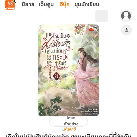
ข้ามไปยังเนื้อหาหลัก
นิยาย
เว็บตูน
อีบุ๊ก
มุมนักเขียน
โหลด
เกิด
ตัวอย่าง
ใหม่
แฟนตาซี
เป็น