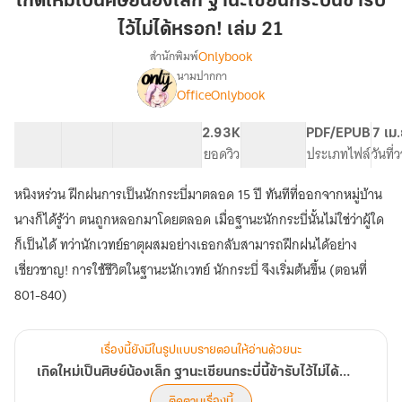
เกิดใหม่เป็นศิษย์น้องเล็ก ฐานะเซียนกระบี่นี้ข้ารับ
ศิษย์
ไว้ไม่ได้หรอก! เล่ม 21
น้อง
Onlybook
สำนักพิมพ์
เล็ก
นามปากกา
ฐานะ
เรื่อง
OfficeOnlybook
เกิด
เซียน
ใหม่
กระบี่
เป็น
40 ตอน
65.08K
534
2.93K
PG ทั่วไป
PDF/EPUB
7 เม
นี้
ศิษย์
สารบัญ
จำนวนคำ
จำนวนหน้า (A5)
ยอดวิว
ระดับเนื้อหา
ประเภทไฟล์
วันที
ข้า
น้อง
รับ
เล็ก
หนิงหร่วน ฝึกฝนการเป็นนักกระบี่มาตลอด 15 ปี ทันทีที่ออกจากหมู่บ้าน
ฐานะ
ไว้
นางก็ได้รู้ว่า ตนถูกหลอกมาโดยตลอด เมื่อฐานะนักกระบี่นั้นไม่ใช่ว่าผู้ใด
เซียน
ไม่
กระบี่
ก็เป็นได้ ทว่านักเวทย์ธาตุผสมอย่างเธอกลับสามารถฝึกฝนได้อย่าง
ได้
นี้
เชี่ยวชาญ! การใช้ชีวิตในฐานะนักเวทย์ นักกระบี่ จึงเริ่มต้นขึ้น (ตอนที่
หรอก!
ข้า
801-840)
เล่ม
รับ
ไว้
21
ไม่
ได้
เรื่องนี้ยังมีในรูปแบบรายตอนให้อ่านด้วยนะ
หรอก!
เกิดใหม่เป็นศิษย์น้องเล็ก ฐานะเซียนกระบี่นี้ข้ารับไว้ไม่ได้หรอก!
ติดตามเรื่องนี้