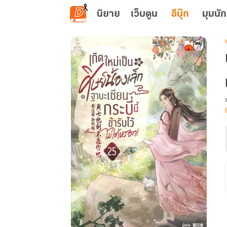
ข้ามไปยังเนื้อหาหลัก
นิยาย
เว็บตูน
อีบุ๊ก
มุมนัก
เ
น