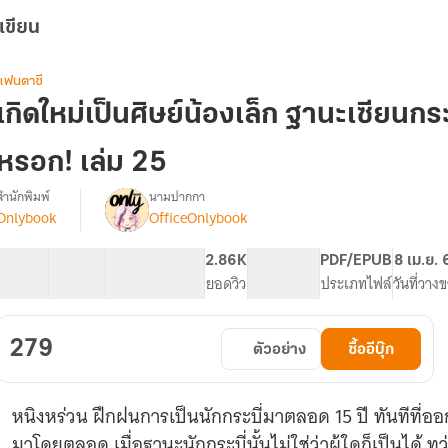
เขียน
แฟนตาซี
เกิดใหม่เป็นศิษย์น้องเล็ก ฐานะเซียนกระบี่
หรอก! เล่ม 25
สำนักพิมพ์
นามปากกา
Onlybook
OfficeOnlybook
รื่อง
เกิด
ใหม่
40 ตอน
65.83K
551
2.86K
PG ทั่วไป
PDF/EPUB
8 เม.ย. 
เป็น
สารบัญ
จำนวนคำ
จำนวนหน้า (A5)
ยอดวิว
ระดับเนื้อหา
ประเภทไฟล์
วันที่วาง
ศิษย์
น้อง
เล็ก
279
ตัวอย่าง
ซื้ออีบุ๊ก
ฐานะ
เซียน
กระบี่
หนิงหร่วน ฝึกฝนการเป็นนักกระบี่มาตลอด 15 ปี ทันทีที่ออ
ี้
ข้า
มาโดยตลอด เมื่อฐานะนักกระบี่นั้นไม่ใช่ว่าผู้ใดก็เป็นได้ 