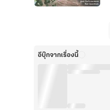
เกิด
ใหม่
เป็น
ศิษย์
น้อง
เล็ก
ฐานะ
เซียน
อีบุ๊กจากเรื่องนี้
กระบี่
นี้
ข้า
รับ
ไว้
ไม่
ได้
หรอก!
เล่ม
25